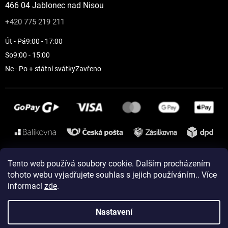
466 04 Jablonec nad Nisou
+420 775 219 211
Út - Pá
9:00 - 17:00
So
9:00 - 15:00
Ne - Po + státní svátky
Zavřeno
Instagram
Tento web používá soubory cookie. Dalším procházením
tohoto webu vyjadřujete souhlas s jejich používáním.. Více
informací
zde
.
Vytvořil Shoptet
Nastavení