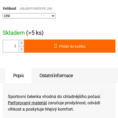
Měrná
cena:
Velikost
HB-AIR-POWER-PK.UNI
Skladem
(>5 ks)
Přidat do košíku
Popis
Ostatní informace
Sportovní čelenka vhodná do chladnějšího počasí.
Perforovaný materiál
zaručuje prodyšnost, odvádí
vlhkost a poskytuje hřejivý komfort.