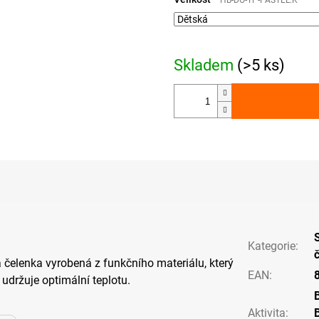
HB-DO-TP-PASTEL.K
Skladem
(>5 ks)
Kategorie
:
 čelenka vyrobená z funkčního materiálu, který
EAN
:
 udržuje optimální teplotu.
Aktivita
: