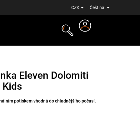
CZK
Čeština
Přihlášení
NOVINKY
enka Eleven Dolomiti
 Kids
inálním potiskem vhodná do chladnějšího počasí.