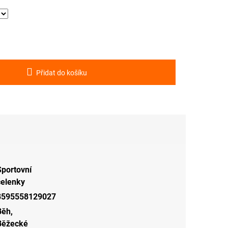
Přidat do košíku
Sportovní
čelenky
8595558129027
Běh
,
Běžecké