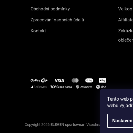
Obchodní podmínky
Velkoo
Zpracování osobních údajů
Affiliat
Kontakt
Zakázk
obleče
Tento web p
Instagram
webu vyjadřu
Nastaven
U
Copyright 2026
ELEVEN sportswear
. Všechna práva vyhrazena.