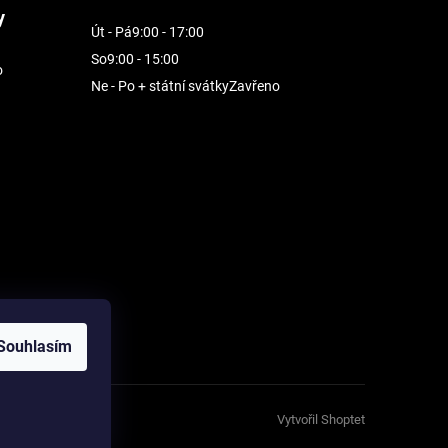
y
Út - Pá
9:00 - 17:00
So
9:00 - 15:00
o
Ne - Po + státní svátky
Zavřeno
Souhlasím
Vytvořil Shoptet