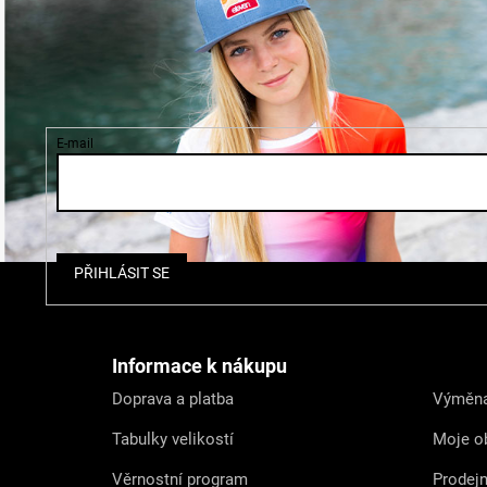
E-mail
Z
PŘIHLÁSIT SE
á
p
a
t
Informace k nákupu
í
Doprava a platba
Výměna
Tabulky velikostí
Moje o
Věrnostní program
Prodej