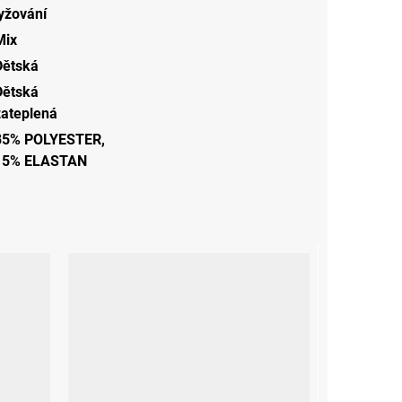
lyžování
Mix
Dětská
Dětská
zateplená
85% POLYESTER,
15% ELASTAN