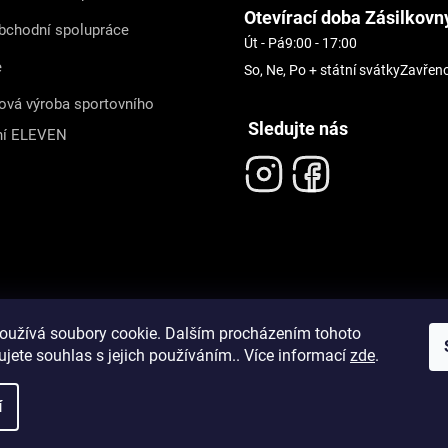
Otevírací doba Zásilkovn
bchodní spolupráce
Út - Pá
9:00 - 17:00
e
So, Ne, Po + státní svátky
Zavřen
ová výroba sportovního
Sledujte nás
ní ELEVEN
oužívá soubory cookie. Dalším procházením tohoto
jete souhlas s jejich používáním.. Více informací
zde
.
í
pravit nastavení cookies