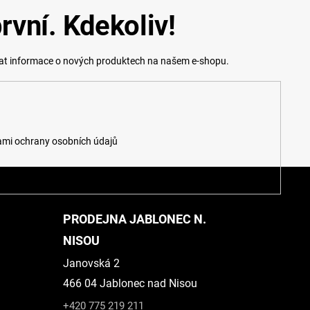
rvní. Kdekoliv!
lat informace o nových produktech na našem e-shopu.
mi ochrany osobních údajů
PRODEJNA JABLONEC N.
NISOU
Janovská 2
466 04 Jablonec nad Nisou
+420 775 219 211