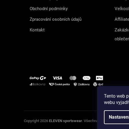
Obchodní podmínky
Velkoo
Zpracování osobních údajů
Affiliat
Kontakt
Zakázk
obleče
Tento web p
Instagram
webu vyjadřu
Nastaven
U
Copyright 2026
ELEVEN sportswear
. Všechna práva vyhrazena.