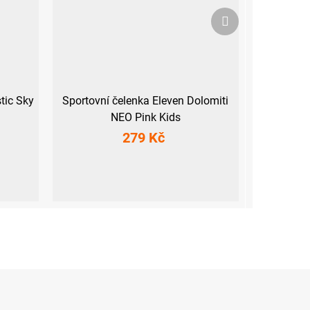
Další
produkt
tic Sky
Sportovní čelenka Eleven Dolomiti
NEO Pink Kids
279 Kč
Dětská