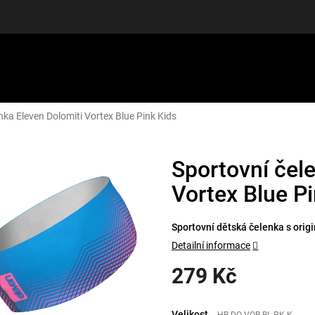
nka Eleven Dolomiti Vortex Blue Pink Kids
LUŠENSTVÍ
DÁRKOVÉ POUKAZY
DISCGOLF
SLEVY
Sportovní čel
Vortex Blue P
Sportovní dětská čelenka s orig
Detailní informace
279 Kč
Měrná
cena:
Velikost