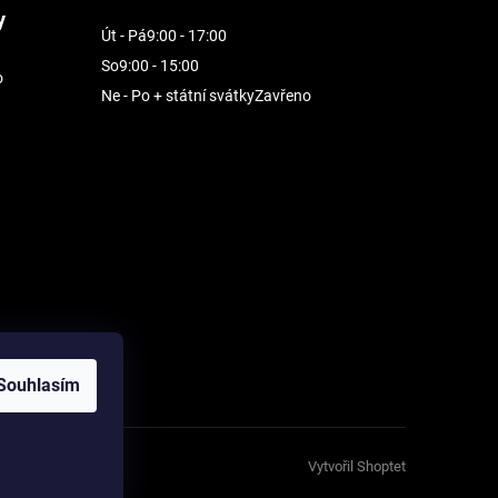
y
Út - Pá
9:00 - 17:00
So
9:00 - 15:00
o
Ne - Po + státní svátky
Zavřeno
Souhlasím
Vytvořil Shoptet