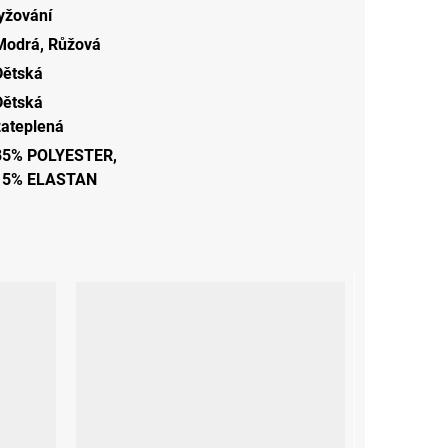
lyžování
Modrá
,
Růžová
Dětská
Dětská
zateplená
85% POLYESTER,
15% ELASTAN