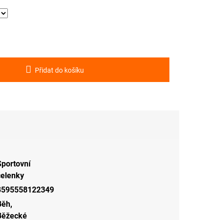
Přidat do košíku
Sportovní
čelenky
8595558122349
Běh
,
Běžecké