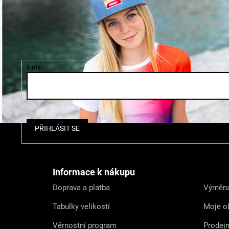
E-mail
Z
PŘIHLÁSIT SE
á
p
a
t
Informace k nákupu
í
Doprava a platba
Výměna
Tabulky velikostí
Moje o
Věrnostní program
Prodej