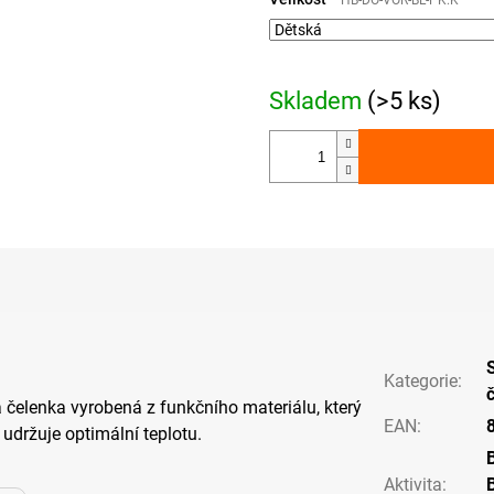
HB-DO-VOR-BL-PK.K
Skladem
(>5 ks)
Kategorie
:
 čelenka vyrobená z funkčního materiálu, který
EAN
:
 udržuje optimální teplotu.
Aktivita
: