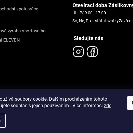
Otevírací doba Zásilkovn
bchodní spolupráce
Út - Pá
9:00 - 17:00
e
So, Ne, Po + státní svátky
Zavřen
ová výroba sportovního
Sledujte nás
ní ELEVEN
oužívá soubory cookie. Dalším procházením tohoto
jete souhlas s jejich používáním.. Více informací
zde
.
í
pravit nastavení cookies