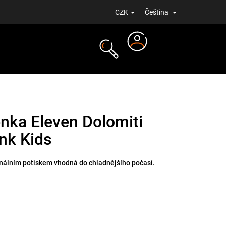
CZK
Čeština
Přihlášení
NOVINKY
enka Eleven Dolomiti
ink Kids
inálním potiskem vhodná do chladnějšího počasí.