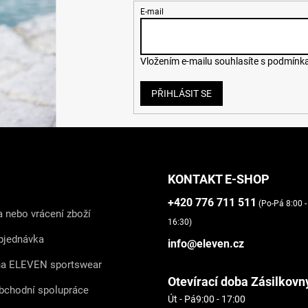
E-mail
Vložením e-mailu souhlasíte s
podmínka
PŘIHLÁSIT SE
KONTAKT E-SHOP
+420 776 711 511
(Po-Pá 8:00 -
 nebo vrácení zboží
16:30)
bjednávka
info@eleven.cz
na ELEVEN sportswear
Otevírací doba Zásilkovn
bchodní spolupráce
Út - Pá
9:00 - 17:00