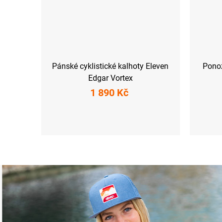
Pánské cyklistické kalhoty Eleven
Pono
Edgar Vortex
1 890 Kč
S
XXL
S (36-38)
M (39