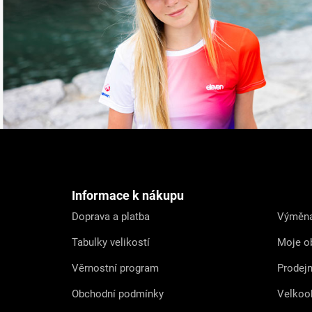
Z
á
p
a
t
Informace k nákupu
í
Doprava a platba
Výměna
Tabulky velikostí
Moje o
Věrnostní program
Prodej
Obchodní podmínky
Velkoo