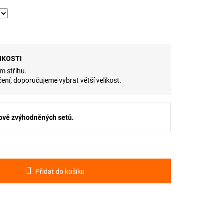
IKOSTI
m střihu.
ení, doporučujeme vybrat větší velikost.
ově zvýhodněných setů.
Přidat do košíku