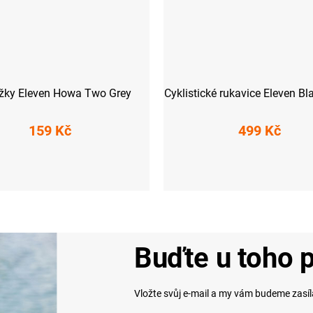
žky Eleven Howa Two Grey
Cyklistické rukavice Eleven B
159 Kč
499 Kč
-41)
L (42-44)
XL (45-47)
XXL
Buďte u toho p
Vložte svůj e-mail a my vám budeme zasí