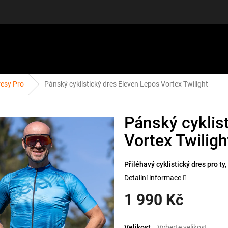
resy Pro
Pánský cyklistický dres Eleven Lepos Vortex Twilight
LUŠENSTVÍ
DÁRKOVÉ POUKAZY
DISCGOLF
SLEVY
Pánský cyklis
Vortex Twiligh
Přiléhavý cyklistický dres pro ty, 
Detailní informace
1 990 Kč
Měrná
cena:
Velikost