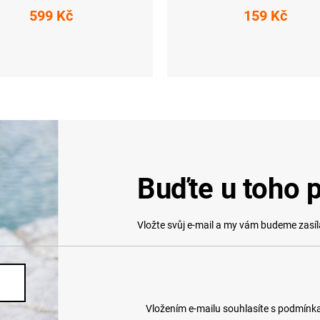
599 Kč
159 Kč
S
M
XL
S (36-38)
M (39-41)
Buďte u toho p
Vložte svůj e-mail a my vám budeme zasí
Vložením e-mailu souhlasíte s
podmínka