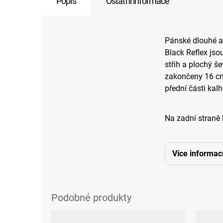
Popis
Ostatní informace
Pánské dlouhé at
Black Reflex jso
střih a plochý š
zakončeny 16 cm 
přední části kal
Na zadní straně 
Více informac