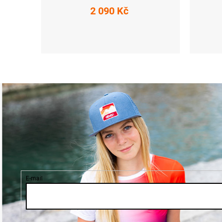
2 090 Kč
S
M
L
XL
XXL
3XL
XS
E-mail