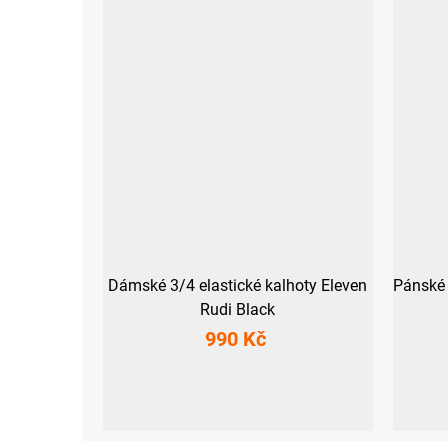
Dámské 3/4 elastické kalhoty Eleven
Pánské 
Rudi Black
990 Kč
XS
S
M
L
XL
S
M