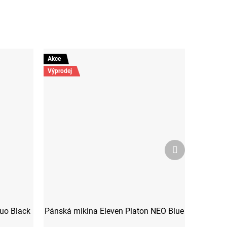
Akce
Výprodej
Další
produkt
uo Black
Pánská mikina Eleven Platon NEO Blue