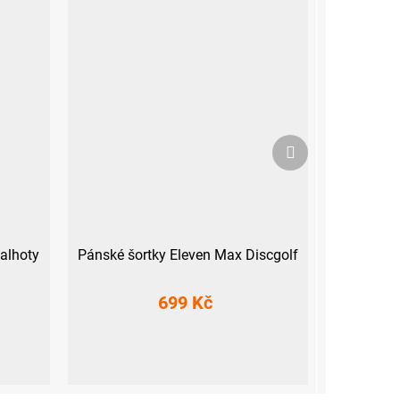
Další
produkt
kalhoty
Pánské šortky Eleven Max Discgolf
699 Kč
M
L
XL
XXL