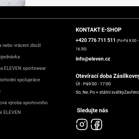
KONTAKT E-SHOP
+420 776 711 511
(Po-Pá 8:00 -
 nebo vrácení zboží
16:30)
bjednávka
info@eleven.cz
na ELEVEN sportswear
Otevírací doba Zásilkovn
bchodní spolupráce
Út - Pá
9:00 - 17:00
e
So, Ne, Po + státní svátky
Zavřen
ová výroba sportovního
Sledujte nás
ní ELEVEN