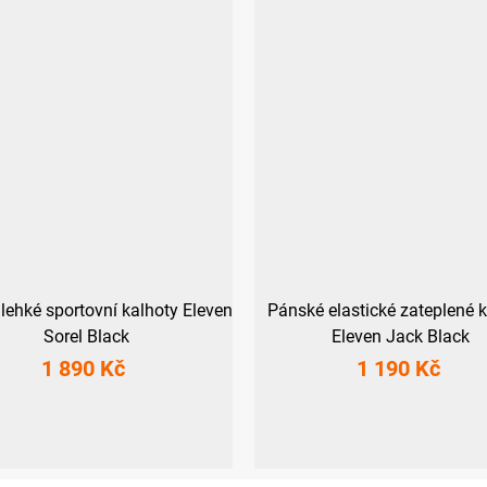
lehké sportovní kalhoty Eleven
Pánské elastické zateplené 
Sorel Black
Eleven Jack Black
1 890 Kč
1 190 Kč
L
XL
XXL
3XL
S
M
L
XL
XXL