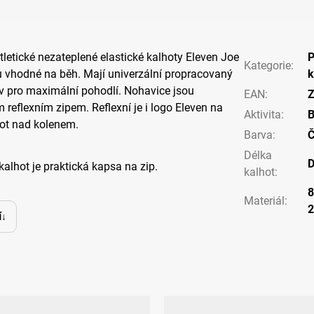
letické nezateplené elastické kalhoty Eleven Joe
P
Kategorie
:
u vhodné na běh. Mají univerzální propracovaný
k
ev pro maximální pohodlí. Nohavice jsou
EAN
:
Z
reflexním zipem. Reflexní je i logo Eleven na
Aktivita
:
hot nad kolenem.
Barva
:
Č
Délka
D
kalhot je praktická kapsa na zip.
kalhot
:
8
Materiál
:
í