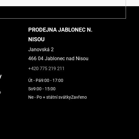
PRODEJNA JABLONEC N.
NISOU
Janovská 2
466 04 Jablonec nad Nisou
+420 775 219 211
y
Út - Pá
9:00 - 17:00
So
9:00 - 15:00
o
Ne - Po + státní svátky
Zavřeno