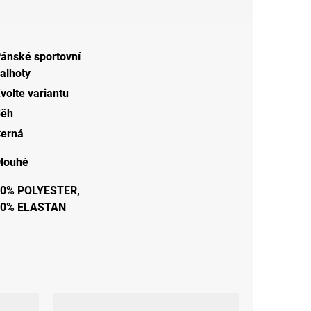
ánské sportovní
alhoty
volte variantu
Běh
erná
louhé
0% POLYESTER,
20% ELASTAN