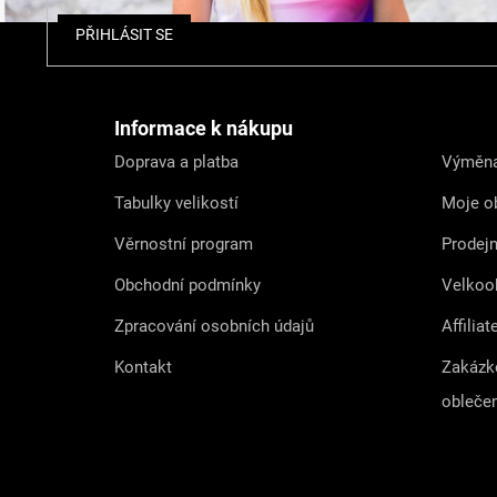
Z
PŘIHLÁSIT SE
á
p
a
t
Informace k nákupu
í
Doprava a platba
Výměna
Tabulky velikostí
Moje o
Věrnostní program
Prodej
Obchodní podmínky
Velkoo
Zpracování osobních údajů
Affiliat
Kontakt
Zakázk
obleče