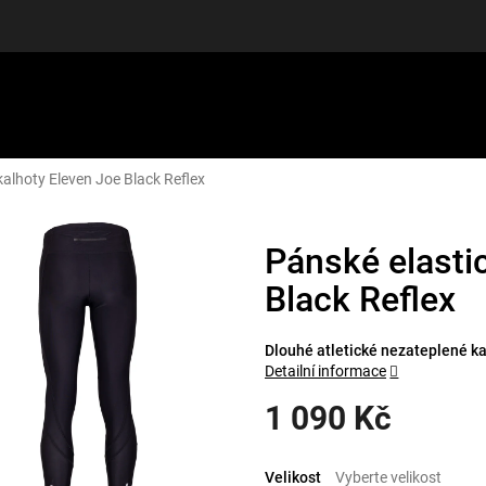
kalhoty Eleven Joe Black Reflex
LUŠENSTVÍ
DÁRKOVÉ POUKAZY
DISCGOLF
SLEVY
Pánské elasti
Black Reflex
Dlouhé atletické nezateplené ka
Detailní informace
1 090 Kč
Měrná
cena:
Velikost