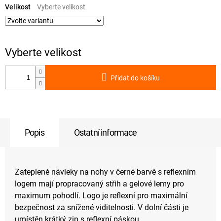
cena:
Velikost
Přidat do košíku
Popis
Ostatní informace
Zateplené návleky na nohy v černé barvě s reflexním
logem mají propracovaný střih a gelové lemy pro
maximum pohodlí. Logo je reflexní pro maximální
bezpečnost za snížené viditelnosti. V dolní části je
umístěn krátký zip s reflexní páskou.