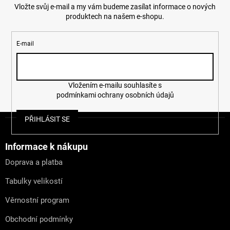
Vložte svůj e-mail a my vám budeme zasílat informace o nových
produktech na našem e-shopu.
E-mail
Vložením e-mailu souhlasíte s
podmínkami ochrany osobních údajů
Z
PŘIHLÁSIT SE
á
p
a
Informace k nákupu
t
Doprava a platba
í
Tabulky velikostí
Věrnostní program
Obchodní podmínky