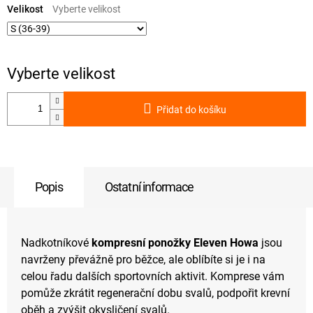
cena:
Velikost
Přidat do košíku
Popis
Ostatní informace
Nadkotníkové
kompresní ponožky Eleven Howa
jsou
navrženy převážně pro běžce, ale oblíbíte si je i na
celou řadu dalších sportovních aktivit. Komprese vám
pomůže zkrátit regenerační dobu svalů, podpořit krevní
oběh a zvýšit okysličení svalů.