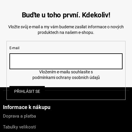
Buďte u toho první. Kdekoliv!
Vložte svůj e-mail a my vám budeme zasílat informace o nových
produktech na našem e-shopu.
E-mail
Vložením e-mailu souhlasíte s
podmínkami ochrany osobních údajů
Z
PŘIHLÁSIT SE
á
p
a
Informace k nákupu
t
Doprava a platba
í
Tabulky velikostí