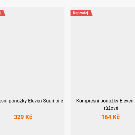
j
Doprodej
sní ponožky Eleven Suuri bílé
Kompresní ponožky Eleven 
růžové
329 Kč
164 Kč
6-39)
XL (44-47)
M-L (40-43)
XL (44-47)