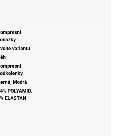
ompresní
onožky
volte variantu
Běh
ompresní
odkolenky
erná
,
Modrá
4% POLYAMID,
6% ELASTAN