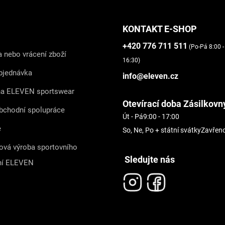
KONTAKT E-SHOP
+420 776 711 511
(Po-Pá 8:00 -
 nebo vrácení zboží
16:30)
bjednávka
info@eleven.cz
na ELEVEN sportswear
Otevírací doba Zásilkovn
bchodní spolupráce
Út - Pá
9:00 - 17:00
e
So, Ne, Po + státní svátky
Zavřen
ová výroba sportovního
Sledujte nás
ní ELEVEN