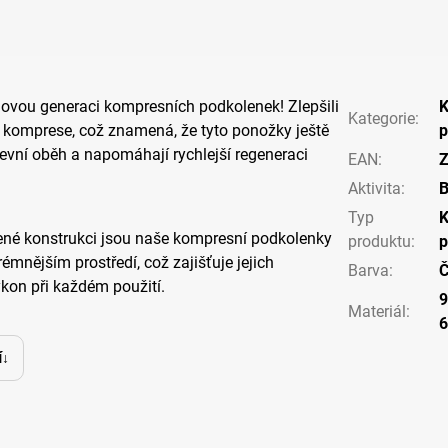
ovou generaci kompresních podkolenek! Zlepšili
K
Kategorie
:
 komprese, což znamená, že tyto ponožky ještě
p
revní oběh a napomáhají rychlejší regeneraci
EAN
:
Z
Aktivita
:
Typ
K
ené konstrukci jsou naše kompresní podkolenky
produktu
:
p
rémnějším prostředí, což zajišťuje jejich
Barva
:
Č
ýkon při každém použití.
9
Materiál
:
í