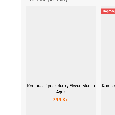
Doprode
Kompresní podkolenky Eleven Merino
Kompre
Aqua
799 Kč
S (36-39)
M-L (40-43)
XL (44-47)
S (3