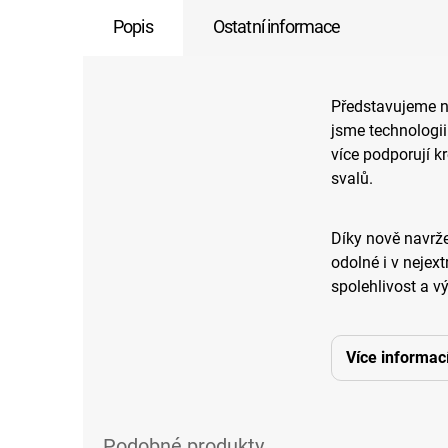
Popis
Ostatní informace
Představujeme n
jsme technologii
více podporují k
svalů.
Díky nově navrž
odolné i v nejext
spolehlivost a v
Více informac