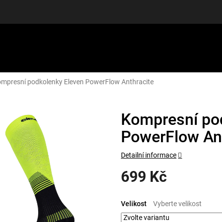
mpresní podkolenky Eleven PowerFlow Anthracite
LUŠENSTVÍ
DÁRKOVÉ POUKAZY
DISCGOLF
SLEVY
Kompresní po
PowerFlow An
Detailní informace
699 Kč
Měrná
cena:
Velikost