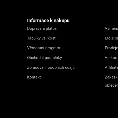
á
p
a
t
Informace k nákupu
í
Doprava a platba
Výměna
Tabulky velikostí
Moje o
Věrnostní program
Prodej
Obchodní podmínky
Velkoo
Zpracování osobních údajů
Affiliat
Kontakt
Zakázk
obleče