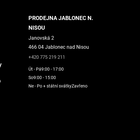
PRODEJNA JABLONEC N.
NISOU
Janovská 2
466 04 Jablonec nad Nisou
+420 775 219 211
y
Út - Pá
9:00 - 17:00
So
9:00 - 15:00
o
Ne - Po + státní svátky
Zavřeno