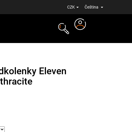
CZK
Čeština
Přihlášení
NOVINKY
dkolenky Eleven
thracite