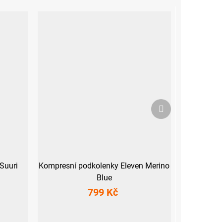
Další
produkt
Suuri
Kompresní podkolenky Eleven Merino
Blue
799 Kč
S (36-39)
XL (44-47)