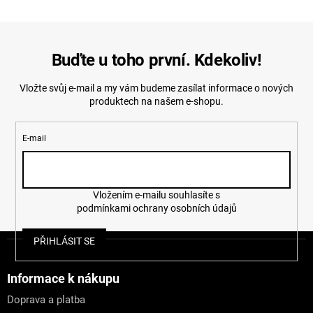
Buďte u toho první. Kdekoliv!
Vložte svůj e-mail a my vám budeme zasílat informace o nových
produktech na našem e-shopu.
E-mail
Vložením e-mailu souhlasíte s
podmínkami ochrany osobních údajů
Z
PŘIHLÁSIT SE
á
p
a
Informace k nákupu
t
Doprava a platba
í