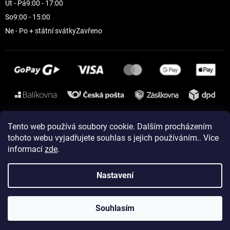
Út - Pá
9:00 - 17:00
So
9:00 - 15:00
Ne - Po + státní svátky
Zavřeno
Instagram
Tento web používá soubory cookie. Dalším procházením
tohoto webu vyjadřujete souhlas s jejich používáním.. Více
informací
zde
.
Vytvořil Shoptet
Nastavení
Copyright 2026
ELEVEN sportswear
. Všechna práva vyhrazena.
Souhlasím
Upravit nastavení cookies