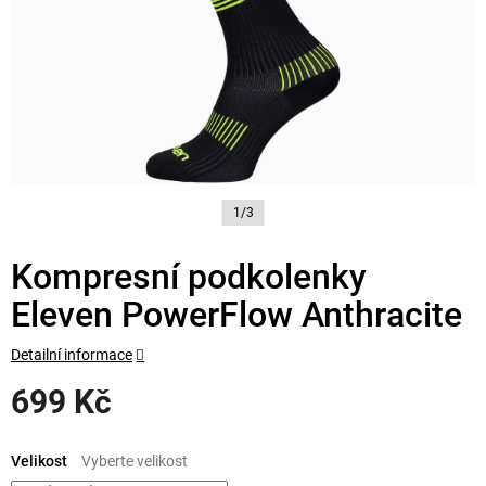
1/3
Kompresní podkolenky
Eleven PowerFlow Anthracite
Detailní informace
699 Kč
Měrná
cena:
Velikost