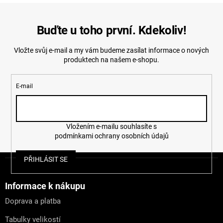
Buďte u toho první. Kdekoliv!
Vložte svůj e-mail a my vám budeme zasílat informace o nových
produktech na našem e-shopu.
E-mail
Vložením e-mailu souhlasíte s
podmínkami ochrany osobních údajů
Z
PŘIHLÁSIT SE
á
p
a
Informace k nákupu
t
Doprava a platba
í
Tabulky velikostí