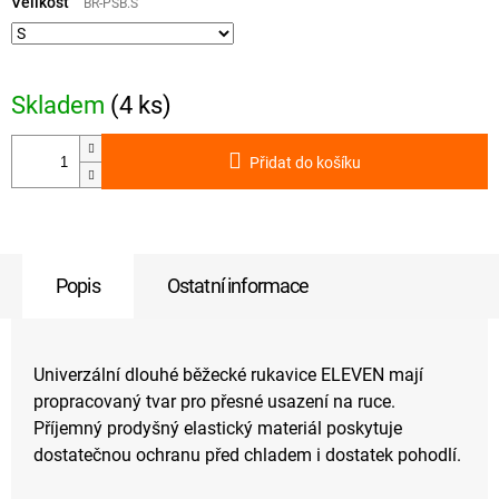
cena:
Velikost
BR-PSB.S
Skladem
(4 ks)
Přidat do košíku
Popis
Ostatní informace
Univerzální dlouhé běžecké rukavice ELEVEN mají
propracovaný tvar pro přesné usazení na ruce.
Příjemný prodyšný elastický materiál poskytuje
dostatečnou ochranu před chladem i dostatek pohodlí.