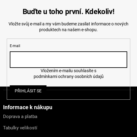
Buďte u toho první. Kdekoliv!
Vložte svůj e-mail a my vám budeme zasílat informace o nových
produktech na našem e-shopu.
E-mail
Vložením e-mailu souhlasíte s
podmínkami ochrany osobních údajů
Z
PŘIHLÁSIT SE
á
p
a
Informace k nákupu
t
Doprava a platba
í
Tabulky velikostí