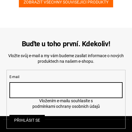
ZOBRAZIT VŠECHNY SOUVISEJÍCÍ PRODUKTY
Buďte u toho první. Kdekoliv!
Vložte svůj e-mail a my vám budeme zasílat informace o nových
produktech na našem e-shopu.
E-mail
Vložením e-mailu souhlasíte s
podmínkami ochrany osobních údajů
Z
PŘIHLÁSIT SE
á
p