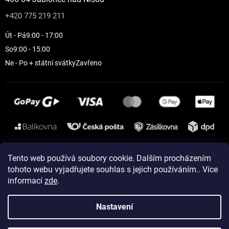
+420 775 219 211
Út - Pá
9:00 - 17:00
So
9:00 - 15:00
Ne - Po + státní svátky
Zavřeno
Instagram
Tento web používá soubory cookie. Dalším procházením
tohoto webu vyjadřujete souhlas s jejich používáním.. Více
informací
zde
.
Vytvořil Shoptet
Nastavení