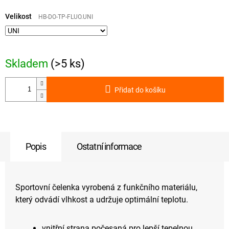
Měrná
cena:
Velikost
HB-DO-TP-FLUO.UNI
Skladem
(>5 ks)
Přidat do košíku
Popis
Ostatní informace
Sportovní čelenka vyrobená z funkčního materiálu,
který odvádí vlhkost a udržuje optimální teplotu.
vnitřní strana počesaná pro lepší tepelnou