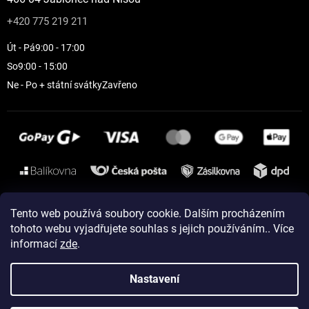
+420 775 219 211
Út - Pá
9:00 - 17:00
So
9:00 - 15:00
Ne - Po + státní svátky
Zavřeno
Instagram
Tento web používá soubory cookie. Dalším procházením
tohoto webu vyjadřujete souhlas s jejich používáním.. Více
informací
zde
.
Vytvořil Shoptet
Nastavení