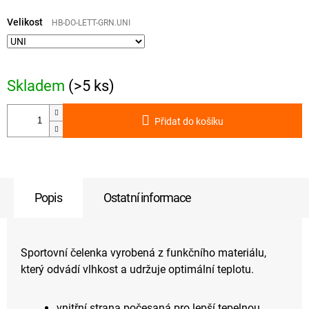
Měrná
cena:
Velikost
HB-DO-LETT-GRN.UNI
Skladem
(>5 ks)
Přidat do košíku
Popis
Ostatní informace
Sportovní čelenka vyrobená z funkčního materiálu,
který odvádí vlhkost a udržuje optimální teplotu.
vnitřní strana počesaná pro lepší tepelnou