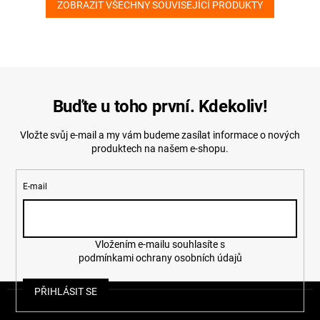
ZOBRAZIT VŠECHNY SOUVISEJÍCÍ PRODUKTY
Buďte u toho první. Kdekoliv!
Vložte svůj e-mail a my vám budeme zasílat informace o nových
produktech na našem e-shopu.
E-mail
Vložením e-mailu souhlasíte s
podmínkami ochrany osobních údajů
Z
PŘIHLÁSIT SE
á
p