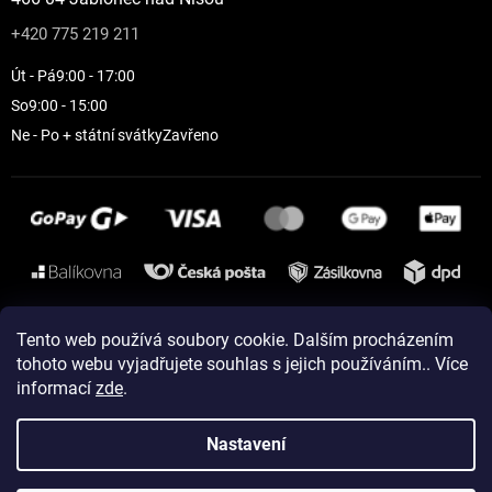
+420 775 219 211
Út - Pá
9:00 - 17:00
So
9:00 - 15:00
Ne - Po + státní svátky
Zavřeno
Instagram
Tento web používá soubory cookie. Dalším procházením
tohoto webu vyjadřujete souhlas s jejich používáním.. Více
informací
zde
.
Vytvořil Shoptet
Nastavení