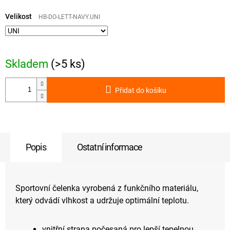
Měrná
cena:
Velikost
HB-DO-LETT-NAVY.UNI
Skladem
(>5 ks)
Přidat do košíku
Popis
Ostatní informace
Sportovní čelenka vyrobená z funkčního materiálu,
který odvádí vlhkost a udržuje optimální teplotu.
vnitřní strana počesaná pro lepší tepelnou