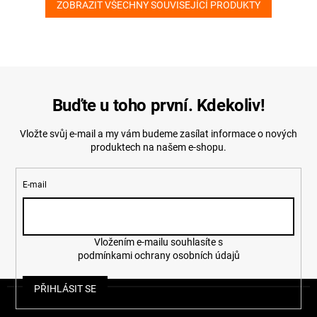
ZOBRAZIT VŠECHNY SOUVISEJÍCÍ PRODUKTY
Buďte u toho první. Kdekoliv!
Vložte svůj e-mail a my vám budeme zasílat informace o nových
produktech na našem e-shopu.
E-mail
Vložením e-mailu souhlasíte s
podmínkami ochrany osobních údajů
Z
PŘIHLÁSIT SE
á
p