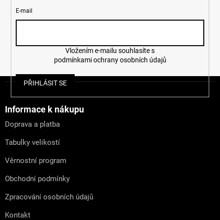
E-mail
Vložením e-mailu souhlasíte s
podmínkami ochrany osobních údajů
Z
PŘIHLÁSIT SE
á
p
a
Informace k nákupu
t
Doprava a platba
í
Tabulky velikostí
Věrnostní program
Obchodní podmínky
Zpracování osobních údajů
Kontakt