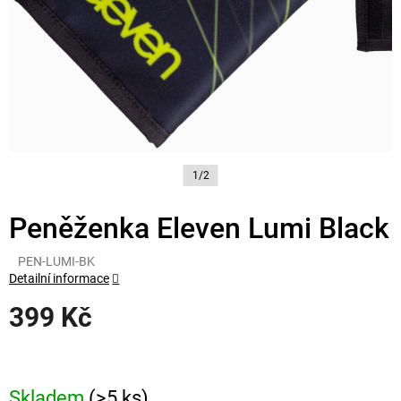
1/2
Peněženka Eleven Lumi Black
PEN-LUMI-BK
Detailní informace
399 Kč
Měrná
cena:
Skladem
(>5 ks)