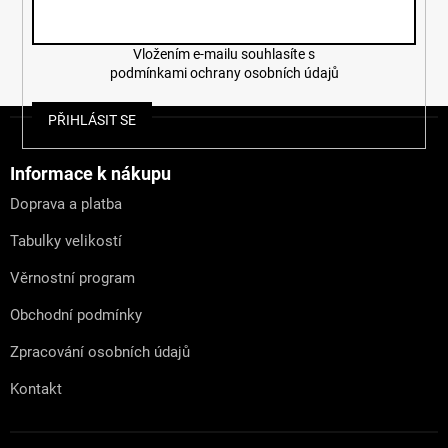
Vložením e-mailu souhlasíte s
podmínkami ochrany osobních údajů
Z
PŘIHLÁSIT SE
á
p
a
Informace k nákupu
t
Doprava a platba
í
Tabulky velikostí
Věrnostní program
Obchodní podmínky
Zpracování osobních údajů
Kontakt