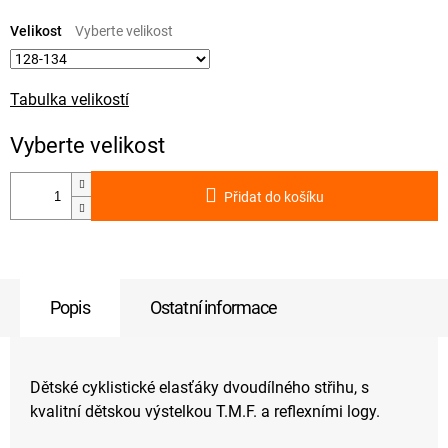
Měrná
cena:
Velikost
Tabulka velikostí
Přidat do košíku
Popis
Ostatní informace
Dětské cyklistické elasťáky dvoudílného střihu, s
kvalitní dětskou výstelkou T.M.F. a reflexními logy.