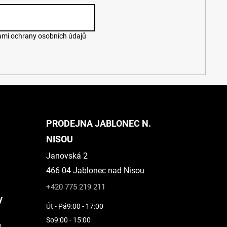
mi ochrany osobních údajů
PRODEJNA JABLONEC N.
NISOU
Janovská 2
466 04 Jablonec nad Nisou
+420 775 219 211
y
Út - Pá
9:00 - 17:00
So
9:00 - 15:00
o