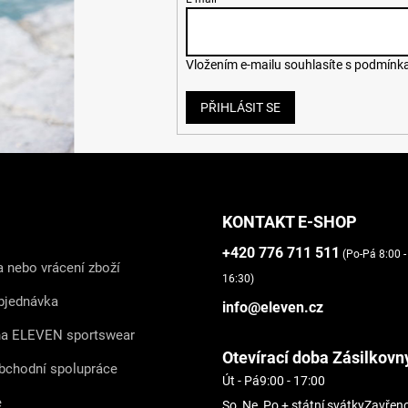
Vložením e-mailu souhlasíte s
podmínka
PŘIHLÁSIT SE
KONTAKT E-SHOP
+420 776 711 511
(Po-Pá 8:00 -
 nebo vrácení zboží
16:30)
bjednávka
info@eleven.cz
na ELEVEN sportswear
Otevírací doba Zásilkovn
bchodní spolupráce
Út - Pá
9:00 - 17:00
e
So, Ne, Po + státní svátky
Zavřen