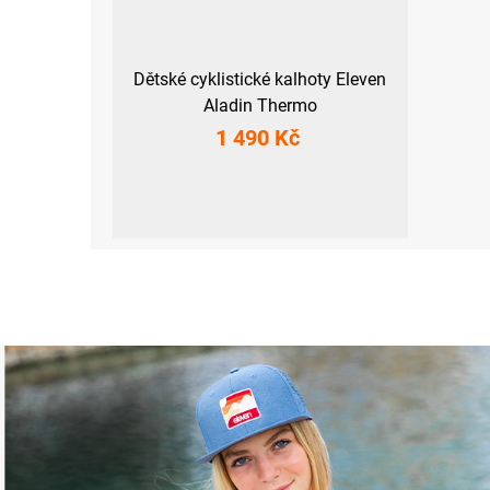
Dětské cyklistické kalhoty Eleven
Aladin Thermo
1 490 Kč
116-122
128-134
140-146
152-158