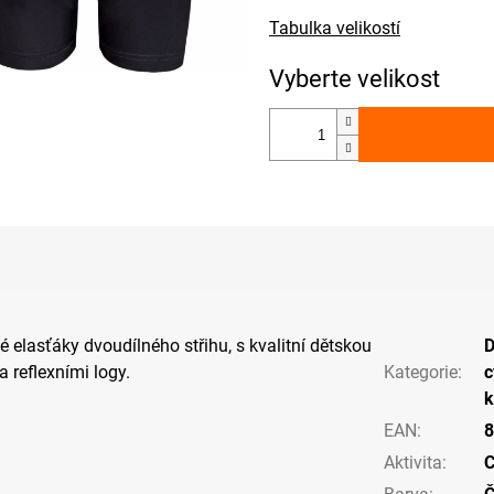
Tabulka velikostí
é elasťáky dvoudílného střihu, s kvalitní dětskou
D
a reflexními logy.
Kategorie
:
c
k
EAN
:
8
Aktivita
:
C