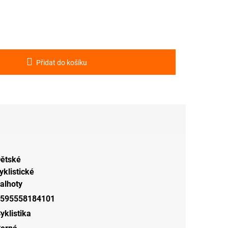
Přidat do košíku
ětské
yklistické
alhoty
595558184101
yklistika