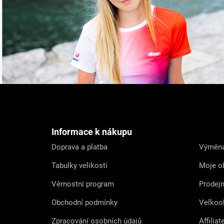
Z
á
p
a
t
Informace k nákupu
í
Doprava a platba
Výměna
Tabulky velikostí
Moje o
Věrnostní program
Prodej
Obchodní podmínky
Velkoo
Zpracování osobních údajů
Affiliat