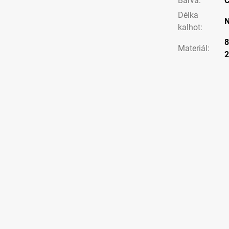
Barva
:
Č
Délka
N
kalhot
:
8
Materiál
: