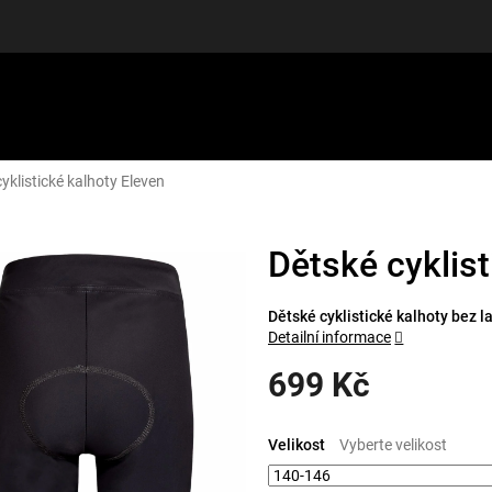
yklistické kalhoty Eleven
LUŠENSTVÍ
DÁRKOVÉ POUKAZY
DISCGOLF
SLEVY
Dětské cyklist
Dětské cyklistické kalhoty bez la
Detailní informace
699 Kč
Měrná
cena:
Velikost