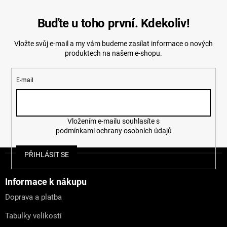
Buďte u toho první. Kdekoliv!
Vložte svůj e-mail a my vám budeme zasílat informace o nových
produktech na našem e-shopu.
E-mail
Vložením e-mailu souhlasíte s
podmínkami ochrany osobních údajů
Z
PŘIHLÁSIT SE
á
p
a
Informace k nákupu
t
Doprava a platba
í
Tabulky velikostí