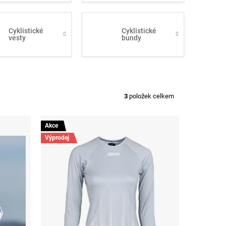
Cyklistické
Cyklistické
vesty
bundy
3
položek celkem
Akce
Výprodej