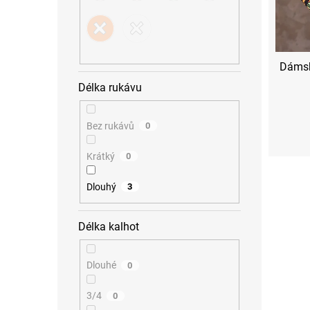
t
ů
Dámsk
Délka rukávu
Bez rukávů
0
XS
S
Krátký
0
Dlouhý
3
Délka kalhot
Dlouhé
0
3/4
0