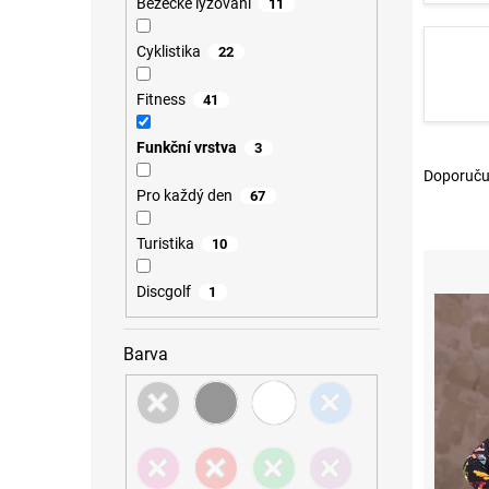
l
Běžecké lyžování
11
Cyklistika
22
Fitness
41
Funkční vrstva
3
Ř
Doporuču
a
Pro každý den
67
z
e
Turistika
10
V
n
ý
í
p
p
Discgolf
1
i
r
s
o
Barva
p
d
r
u
o
k
d
t
u
ů
k