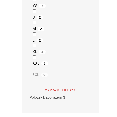
XS
2
S
2
M
2
L
2
XL
2
XXL
3
3XL
0
VYMAZAT FILTRY
Položek k zobrazení:
3