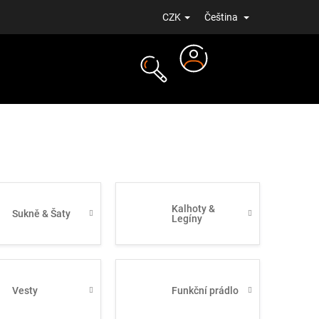
CZK
Čeština
Přihlášení
NOVINKY
Kalhoty &
Sukně & Šaty
Legíny
Vesty
Funkční prádlo