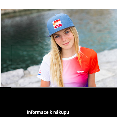
Z
á
p
a
t
Informace k nákupu
í