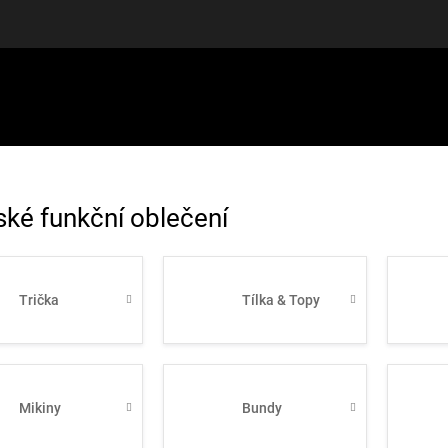
LUŠENSTVÍ
DÁRKOVÉ POUKAZY
DISCGOLF
SLEVY
ké funkční oblečení
Trička
Tílka & Topy
Mikiny
Bundy