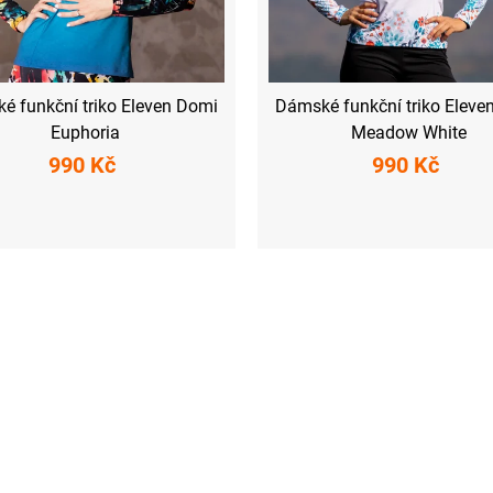
é funkční triko Eleven Domi
Dámské funkční triko Eleve
Euphoria
Meadow White
990 Kč
990 Kč
M
L
XL
XXL
XS
S
M
L
XL
XXL
O
v
l
á
d
a
c
í
p
r
v