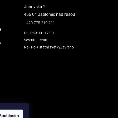
Janovská 2
466 04 Jablonec nad Nisou
+420 775 219 211
y
Út - Pá
9:00 - 17:00
So
9:00 - 15:00
o
Ne - Po + státní svátky
Zavřeno
Souhlasím