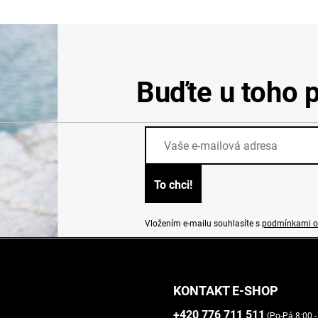
Buďte u toho p
Vložením e-mailu souhlasíte s
podmínkami o
KONTAKT E-SHOP
+420 776 711 511
(Po-Pá 8:00 -