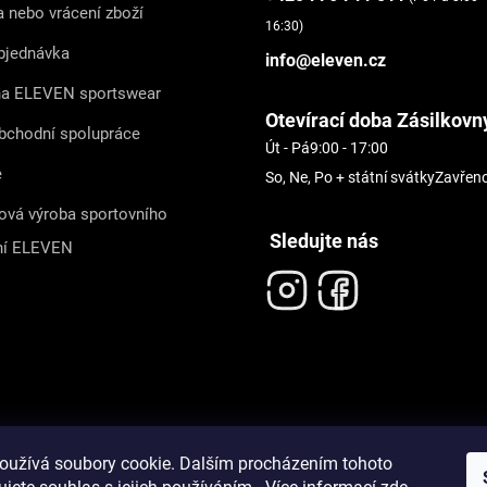
 nebo vrácení zboží
16:30)
bjednávka
info@eleven.cz
na ELEVEN sportswear
Otevírací doba Zásilkovn
bchodní spolupráce
Út - Pá
9:00 - 17:00
e
So, Ne, Po + státní svátky
Zavřen
ová výroba sportovního
Sledujte nás
ní ELEVEN
oužívá soubory cookie. Dalším procházením tohoto