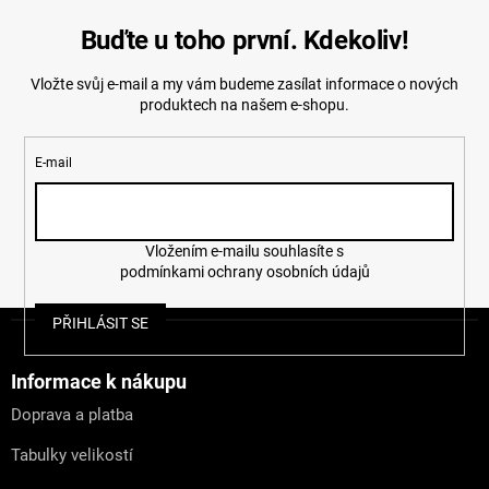
Buďte u toho první. Kdekoliv!
Vložte svůj e-mail a my vám budeme zasílat informace o nových
produktech na našem e-shopu.
E-mail
Vložením e-mailu souhlasíte s
podmínkami ochrany osobních údajů
Z
PŘIHLÁSIT SE
á
p
a
Informace k nákupu
t
Doprava a platba
í
Tabulky velikostí