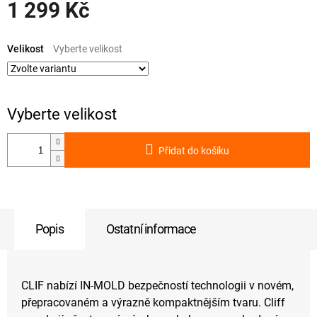
1 299 Kč
Měrná
cena:
Velikost
Přidat do košíku
Popis
Ostatní informace
CLIF nabízí IN-MOLD bezpečností technologii v novém,
přepracovaném a výrazně kompaktnějším tvaru. Cliff