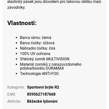
elastický pásek jsou důvodem pro takovou oblibu mezi
závodníky.
Vlastnosti:
Barva rámu: černá
Barva čočky: růžová
Náhradní čočka: čirá
100% UV ochrana
Sférický zorník MULTIVISION
Materiál zorníků z nárazuvzdorného
polykarbonátu DURAMAX
Technologie ANTI-FOG
Kategorie
:
Sportovní brýle R2
EAN
:
8595627187668
Aktivita
:
Běžecké lyžování