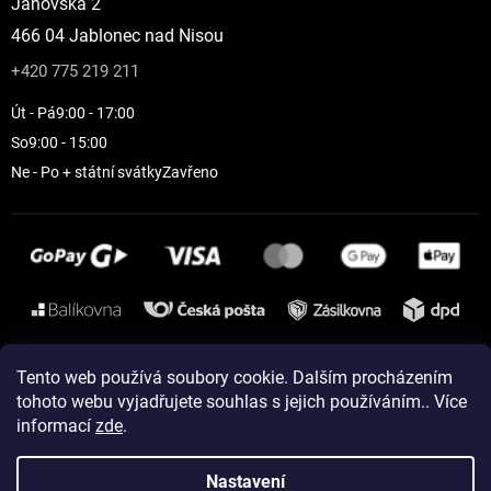
Janovská 2
466 04 Jablonec nad Nisou
+420 775 219 211
Út - Pá
9:00 - 17:00
So
9:00 - 15:00
Ne - Po + státní svátky
Zavřeno
Instagram
Tento web používá soubory cookie. Dalším procházením
tohoto webu vyjadřujete souhlas s jejich používáním.. Více
informací
zde
.
Vytvořil Shoptet
Nastavení