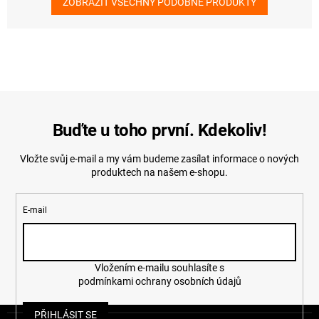
ZOBRAZIT VŠECHNY PODOBNÉ PRODUKTY
Buďte u toho první. Kdekoliv!
Vložte svůj e-mail a my vám budeme zasílat informace o nových
produktech na našem e-shopu.
E-mail
Vložením e-mailu souhlasíte s
podmínkami ochrany osobních údajů
Z
PŘIHLÁSIT SE