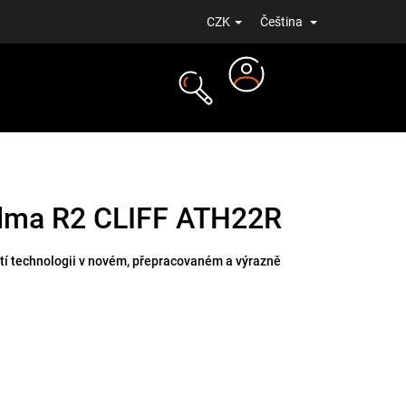
CZK
Čeština
Přihlášení
NOVINKY
elma R2 CLIFF ATH22R
í technologii v novém, přepracovaném a výrazně