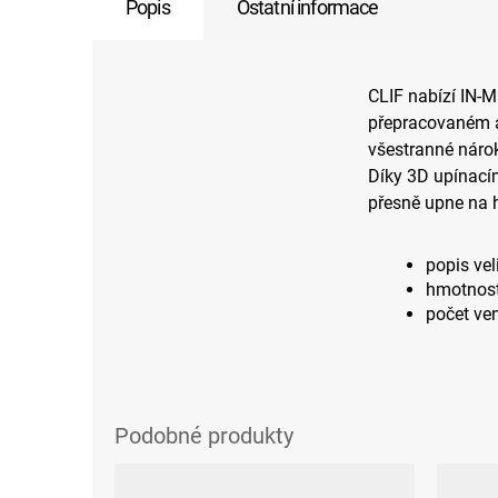
Popis
Ostatní informace
CLIF nabízí IN-
přepracovaném a
všestranné nárok
Díky 3D upínací
přesně upne na 
popis vel
hmotnost
počet ven