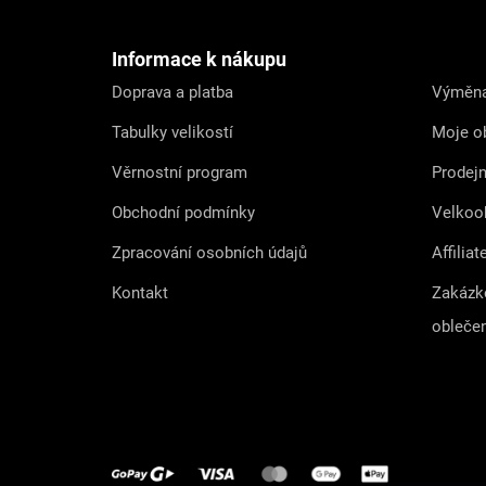
p
a
t
Informace k nákupu
í
Doprava a platba
Výměna
Tabulky velikostí
Moje o
Věrnostní program
Prodej
Obchodní podmínky
Velkoo
Zpracování osobních údajů
Affiliat
Kontakt
Zakázk
obleče