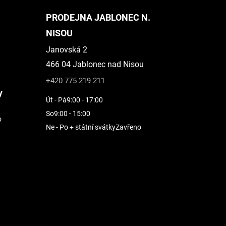
PRODEJNA JABLONEC N.
NISOU
Janovská 2
466 04 Jablonec nad Nisou
+420 775 219 211
y
Út - Pá
9:00 - 17:00
So
9:00 - 15:00
o
Ne - Po + státní svátky
Zavřeno