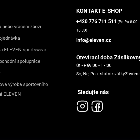
KONTAKT E-SHOP
+420 776 711 511
(Po-Pá 8:00 -
 nebo vrácení zboží
16:30)
bjednávka
info@eleven.cz
na ELEVEN sportswear
Otevírací doba Zásilkovn
bchodní spolupráce
Út - Pá
9:00 - 17:00
e
So, Ne, Po + státní svátky
Zavřen
ová výroba sportovního
Sledujte nás
ní ELEVEN