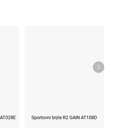
Další
produkt
E AT028E
Sportovní brýle R2 GAIN AT108D