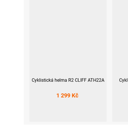
Cyklistická helma R2 CLIFF ATH22A
Cyk
1 299 Kč
M
L