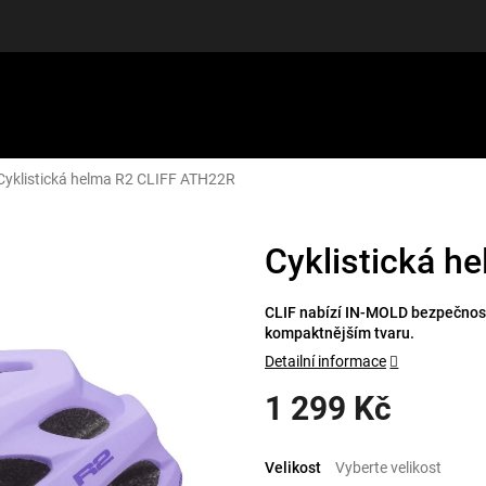
Cyklistická helma R2 CLIFF ATH22R
LUŠENSTVÍ
DÁRKOVÉ POUKAZY
DISCGOLF
SLEVY
Cyklistická h
CLIF nabízí IN-MOLD bezpečnost
kompaktnějším tvaru.
Detailní informace
1 299 Kč
Měrná
cena:
Velikost