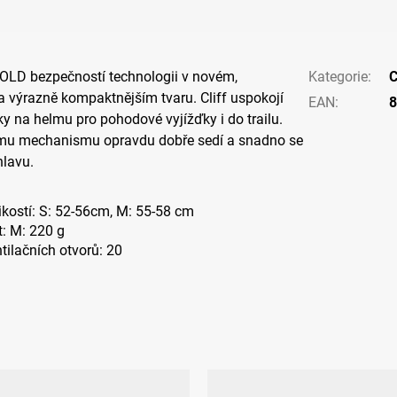
MOLD bezpečností technologii v novém,
Kategorie
:
C
 výrazně kompaktnějším tvaru. Cliff uspokojí
EAN
:
8
y na helmu pro pohodové vyjížďky i do trailu.
mu mechanismu opravdu dobře sedí a snadno se
hlavu.
ikostí: S: 52-56cm, M: 55-58 cm
: M: 220 g
tilačních otvorů: 20