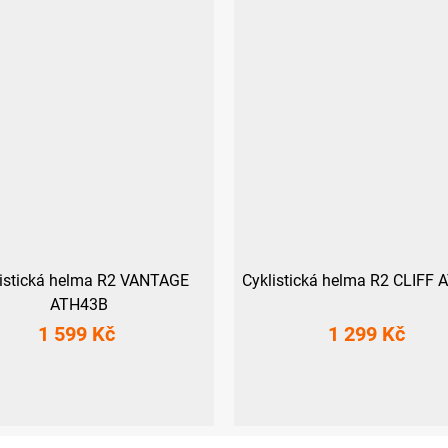
listická helma R2 VANTAGE
Cyklistická helma R2 CLIFF
ATH43B
1 599 Kč
1 299 Kč
M
L
M
L