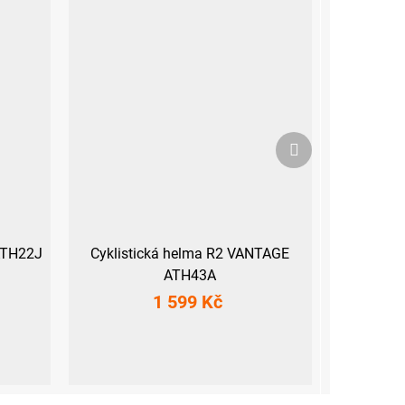
Další
produkt
 ATH22J
Cyklistická helma R2 VANTAGE
ATH43A
1 599 Kč
M
L