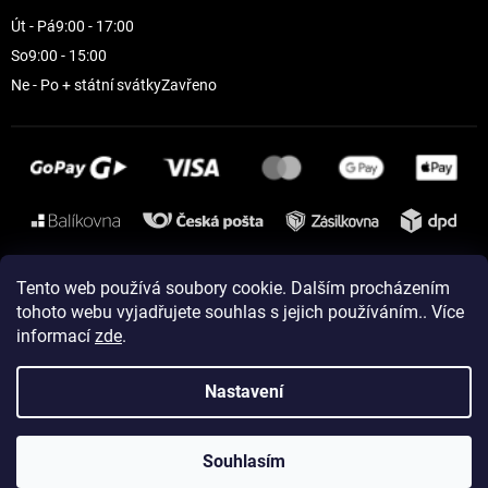
Út - Pá
9:00 - 17:00
So
9:00 - 15:00
Ne - Po + státní svátky
Zavřeno
Instagram
Tento web používá soubory cookie. Dalším procházením
tohoto webu vyjadřujete souhlas s jejich používáním.. Více
informací
zde
.
Vytvořil Shoptet
Nastavení
Copyright 2026
ELEVEN sportswear
. Všechna práva vyhrazena.
Souhlasím
Upravit nastavení cookies