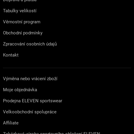
í
Tabulky velikostí
Věrnostní program
Obchodní podmínky
Zpracování osobních údajů
Kontakt
Výměna nebo vrácení zboží
Moje objednávka
Prodejna ELEVEN sportswear
Velkoobchodní spolupráce
Affiliate
Zakázková výroba sportovního oblečení ELEVEN