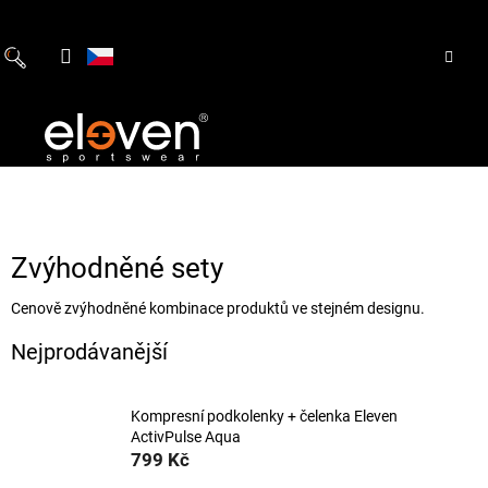
Přejít
na
obsah
Zvýhodněné sety
Cenově zvýhodněné kombinace produktů ve stejném designu.
Nejprodávanější
Kompresní podkolenky + čelenka Eleven
ActivPulse Aqua
799 Kč