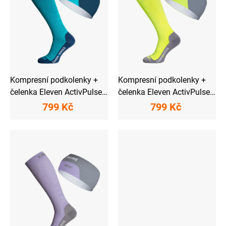
p
r
o
d
u
k
t
ů
Kompresní podkolenky +
Kompresní podkolenky +
čelenka Eleven ActivPulse
čelenka Eleven ActivPulse
Aqua
Fluo
799 Kč
799 Kč