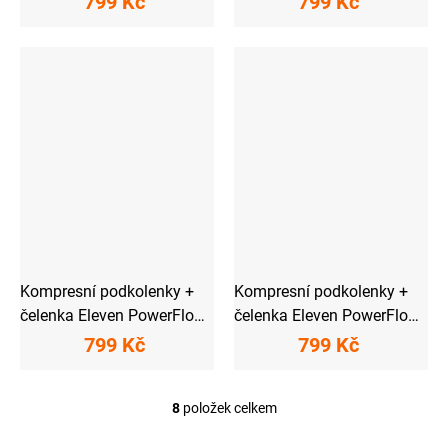
799 Kč
799 Kč
Kompresní podkolenky +
Kompresní podkolenky +
čelenka Eleven PowerFlow
čelenka Eleven PowerFlow
Blue
Pink
799 Kč
799 Kč
8
položek celkem
O
v