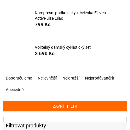
Kompresní podkolenky + čelenka Eleven
ActivPulse Lilac
799 Kč
Volitelný dámský cyklistický set
2 690 Kč
Ř
Doporučujeme
Nejlevnější
Nejdražší
Nejprodávanější
a
z
Abecedně
e
n
í
ZAVŘÍT FILTR
p
r
o
d