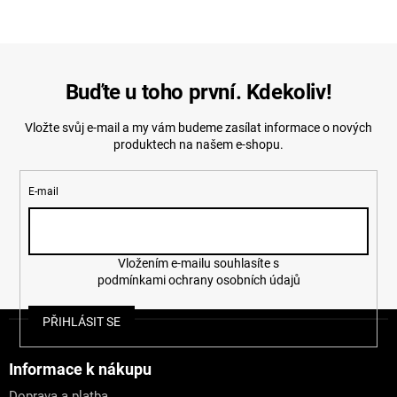
l
á
d
a
c
í
Buďte u toho první. Kdekoliv!
p
r
Vložte svůj e-mail a my vám budeme zasílat informace o nových
v
produktech na našem e-shopu.
k
y
v
E-mail
ý
p
i
s
u
Vložením e-mailu souhlasíte s
podmínkami ochrany osobních údajů
Z
PŘIHLÁSIT SE
á
p
a
Informace k nákupu
t
Doprava a platba