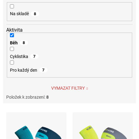
u
k
Na skladě
8
t
ů
Aktivita
Běh
8
Cyklistika
7
Pro každý den
7
VYMAZAT FILTRY
Položek k zobrazení:
8
V
ý
p
i
s