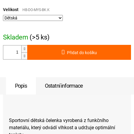
Měrná
cena:
Velikost
HB-DO-MYS-BK.K
Skladem
(>5 ks)
Přidat do košíku
Popis
Ostatní informace
Sportovní dětská čelenka vyrobená z funkčního
materiálu, který odvádí vlhkost a udržuje optimální