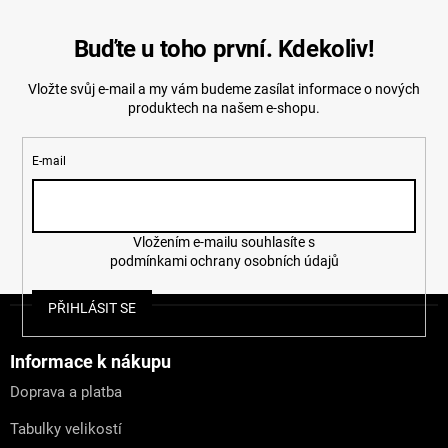
Buďte u toho první. Kdekoliv!
Vložte svůj e-mail a my vám budeme zasílat informace o nových
produktech na našem e-shopu.
E-mail
Vložením e-mailu souhlasíte s
podmínkami ochrany osobních údajů
Z
PŘIHLÁSIT SE
á
p
a
Informace k nákupu
t
Doprava a platba
í
Tabulky velikostí