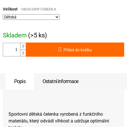
Měrná
cena:
Velikost
HB-DO-SWIFT-GREEN.K
Skladem
(>5 ks)
Přidat do košíku
Popis
Ostatní informace
Sportovní dětská čelenka vyrobená z funkčního
materiálu, který odvádí vlhkost a udržuje optimální