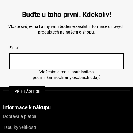
Buďte u toho první. Kdekoliv!
Vložte svůj e-mail a my vám budeme zasílat informace o nových
produktech na našem e-shopu.
E-mail
Vložením e-mailu souhlasíte s
podmínkami ochrany osobních údajů
Z
PŘIHLÁSIT SE
á
p
a
Informace k nákupu
t
Doprava a platba
í
Tabulky velikostí