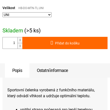
Měrná
cena:
Velikost
HB-DO-MTN-TL.UNI
Skladem
(>5 ks)
Přidat do košíku
Popis
Ostatní informace
Sportovní čelenka vyrobená z funkčního materiálu,
který odvádí vlhkost a udržuje optimální teplotu.
vnitřní strana počesaná pro lepší tepelnou