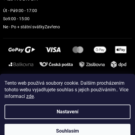
Út - Pá
9:00 - 17:00
So
9:00 - 15:00
Ne - Po + státní svátky
Zavřeno
Instagram
Tento web používá soubory cookie. Dalším procházením
tohoto webu vyjadřujete souhlas s jejich používáním.. Více
informací
zde
.
Vytvořil Shoptet
Nastavení
Copyright 2026
ELEVEN sportswear
. Všechna práva vyhrazena.
Souhlasím
Upravit nastavení cookies