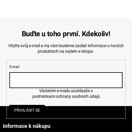
Buďte u toho první. Kdekoliv!
Vložte svůj e-mail a my vám budeme zasílat informace o nových
produktech na našem e-shopu.
E-mail
Vložením e-mailu souhlasíte s
podmínkami ochrany osobních údajů
Z
PŘIHLÁSIT SE
á
p
a
Informace k nákupu