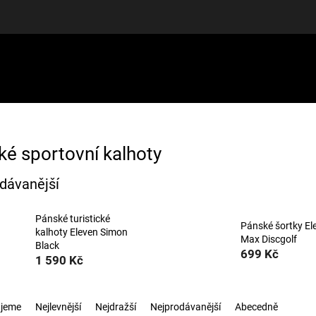
LUŠENSTVÍ
DÁRKOVÉ POUKAZY
DISCGOLF
SLEVY
ké sportovní kalhoty
dávanější
Pánské turistické
Pánské šortky El
kalhoty Eleven Simon
Max Discgolf
Black
699 Kč
1 590 Kč
jeme
Nejlevnější
Nejdražší
Nejprodávanější
Abecedně