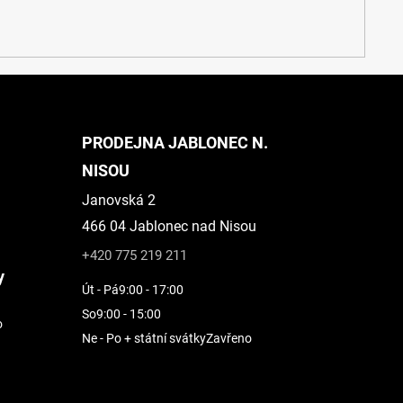
PRODEJNA JABLONEC N.
NISOU
Janovská 2
466 04 Jablonec nad Nisou
+420 775 219 211
y
Út - Pá
9:00 - 17:00
So
9:00 - 15:00
o
Ne - Po + státní svátky
Zavřeno