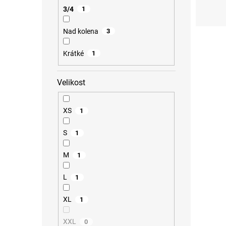
3/4
1
XS
Nad kolena
3
Krátké
1
Velikost
XS
1
S
1
M
1
L
1
XL
1
XXL
0