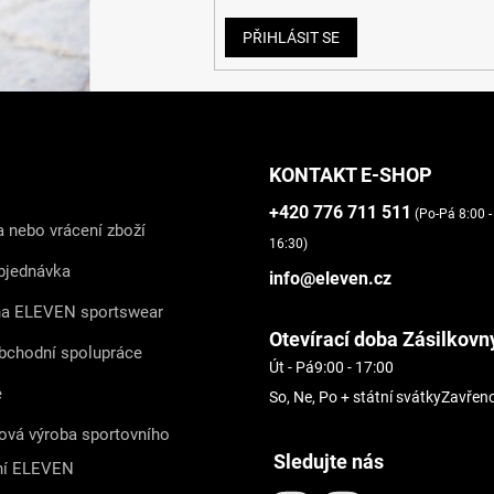
PŘIHLÁSIT SE
KONTAKT E-SHOP
+420 776 711 511
(Po-Pá 8:00 -
 nebo vrácení zboží
16:30)
bjednávka
info@eleven.cz
na ELEVEN sportswear
Otevírací doba Zásilkovn
bchodní spolupráce
Út - Pá
9:00 - 17:00
e
So, Ne, Po + státní svátky
Zavřen
ová výroba sportovního
Sledujte nás
ní ELEVEN