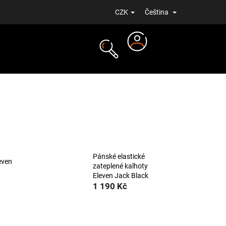
CZK
Čeština
Přihlášení
NOVINKY
Pánské elastické
even
zateplené kalhoty
Eleven Jack Black
1 190 Kč