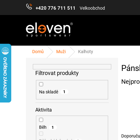
Přejít
+420 776 711 511
Velkoobchod
na
obsah
Domů
Muži
Kalhoty
P
ŽENY
MUŽI
DĚTI
DOPLŇKY
PŘÍS
o
Páns
s
t
Nejpro
r
a
Na skladě
1
n
n
Aktivita
í
p
a
Běh
1
n
Ř
e
Doporuču
a