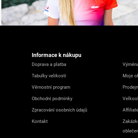
Z
á
p
a
t
Informace k nákupu
í
Doprava a platba
Výměna
Tabulky velikostí
Moje o
Věrnostní program
Prodej
Obchodní podmínky
Velkoo
Zpracování osobních údajů
Affiliat
Kontakt
Zakázk
obleče