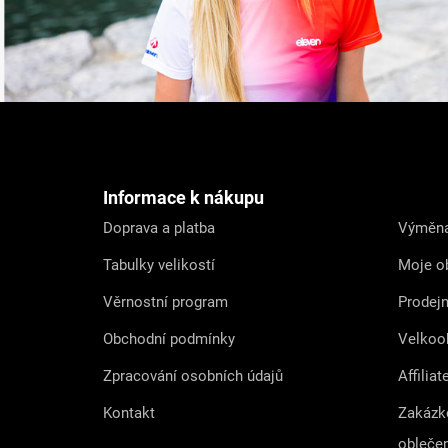
Z
á
p
a
t
Informace k nákupu
í
Doprava a platba
Výměna
Tabulky velikostí
Moje o
Věrnostní program
Prodej
Obchodní podmínky
Velkoo
Zpracování osobních údajů
Affiliat
Kontakt
Zakázk
obleče