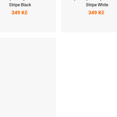
Stripe Black
Stripe White
349 Kč
349 Kč
XL (44-47)
M-L (40-43)