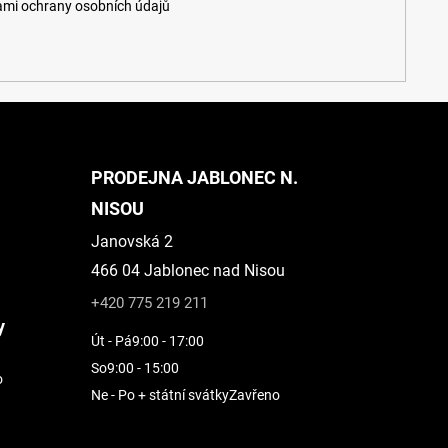
mi ochrany osobních údajů
PRODEJNA JABLONEC N.
NISOU
Janovská 2
466 04 Jablonec nad Nisou
+420 775 219 211
y
Út - Pá
9:00 - 17:00
So
9:00 - 15:00
o
Ne - Po + státní svátky
Zavřeno