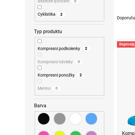
l
Běžecké lyžování
0
Ř
Cyklistika
2
Doporuču
a
z
Typ produktu
e
V
n
ý
í
Doprodej
Kompresní podkolenky
2
p
p
i
r
s
o
Kompresní návleky
0
p
d
r
u
Kompresní ponožky
2
o
k
d
t
Merino
0
u
ů
k
t
Barva
ů
Kompr