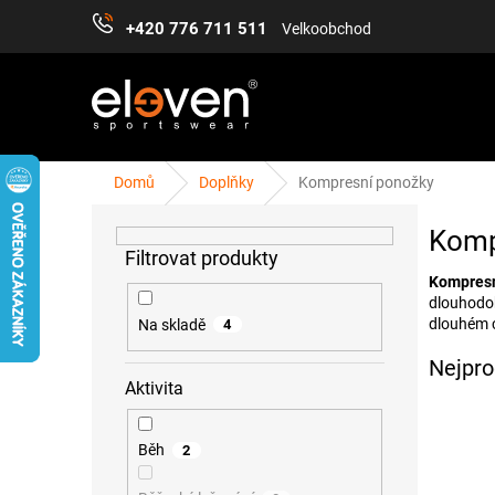
Přejít
+420 776 711 511
Velkoobchod
na
obsah
Domů
Doplňky
Kompresní ponožky
P
ŽENY
MUŽI
DĚTI
DOPLŇKY
PŘÍS
o
Komp
s
t
Kompresn
r
dlouhodob
a
dlouhém c
Na skladě
4
n
Nejpro
n
Aktivita
í
p
a
Běh
2
n
e