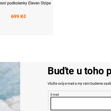
sní podkolenky Eleven Stripe
699 Kč
M-L (40-43)
XL (44-47)
O
v
l
á
d
a
Buďte u toho p
c
í
p
Vložte svůj e-mail a my vám budeme zasí
r
v
k
E-mail
y
v
ý
p