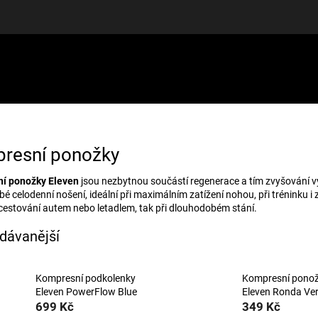
LUŠENSTVÍ
DÁRKOVÉ POUKAZY
DISCGOLF
SLEVY
resní ponožky
í ponožky Eleven
jsou nezbytnou součástí regenerace a tím zvyšování v
é celodenní nošení, ideální při maximálním zatížení nohou, při tréninku i 
estování autem nebo letadlem, tak při dlouhodobém stání.
dávanější
Kompresní podkolenky
Kompresní pono
Eleven PowerFlow Blue
Eleven Ronda Ve
699 Kč
349 Kč