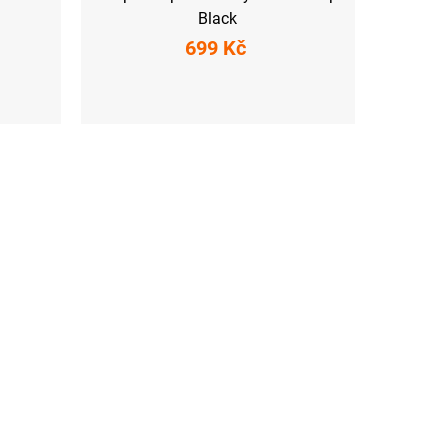
Black
699 Kč
S (36-39)
XL (44-47)