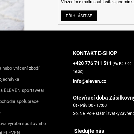
Vložením e-mailu souhlasíte s
podmínka
i
s
u
PŘIHLÁSIT SE
KONTAKT E-SHOP
+420 776 711 511
(Po-Pá 8:00 -
 nebo vrácení zboží
16:30)
bjednávka
info@eleven.cz
na ELEVEN sportswear
Otevírací doba Zásilkovn
bchodní spolupráce
Út - Pá
9:00 - 17:00
e
So, Ne, Po + státní svátky
Zavřen
ová výroba sportovního
Sledujte nás
ní ELEVEN