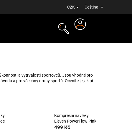
CZK
Čeština
Přihlášení
NOVINKY
ýkonnosti a vytrvalosti sportovců. Jsou vhodné pro
závodu a pro všechny druhy sportů. Oceníte je jak při
žky
Kompresní návleky
rde
Eleven PowerFlow Pink
499 Kč