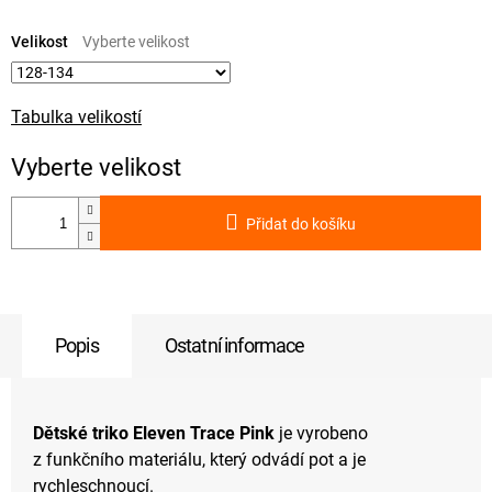
Měrná
cena:
Velikost
Tabulka velikostí
Přidat do košíku
Popis
Ostatní informace
Dětské triko Eleven Trace Pink
je vyrobeno
z funkčního materiálu, který odvádí pot a je
rychleschnoucí.