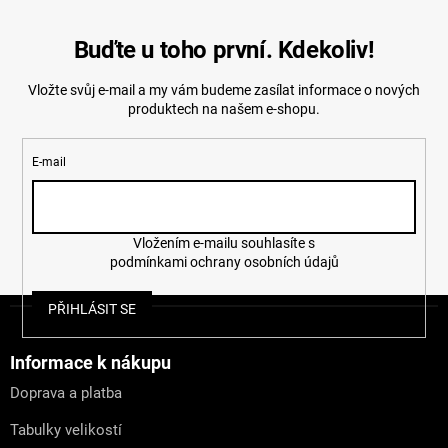
Buďte u toho první. Kdekoliv!
Vložte svůj e-mail a my vám budeme zasílat informace o nových
produktech na našem e-shopu.
E-mail
Vložením e-mailu souhlasíte s
podmínkami ochrany osobních údajů
Z
PŘIHLÁSIT SE
á
p
a
Informace k nákupu
t
Doprava a platba
í
Tabulky velikostí