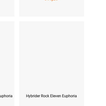
XS
S
M
L
XL
XXL
Euphoria
Hybrider Rock Eleven Euphoria