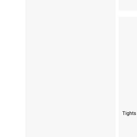
XS
S
Tights