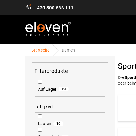
Zum
+420 800 666 111
Inhalt
springen
Startseite
Damen
S
DAMEN
HERREN
KINDER
ZUBEHÖR
e
Sport
i
t
Die
Sport
e
oder beim
n
Auf Lager
19
l
e
Tätigkeit
i
s
t
Laufen
10
e