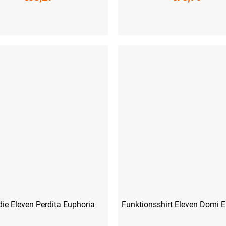
M
L
XL
XXL
XS
S
M
L
XL
XXL
ie Eleven Perdita Euphoria
Funktionsshirt Eleven Domi 