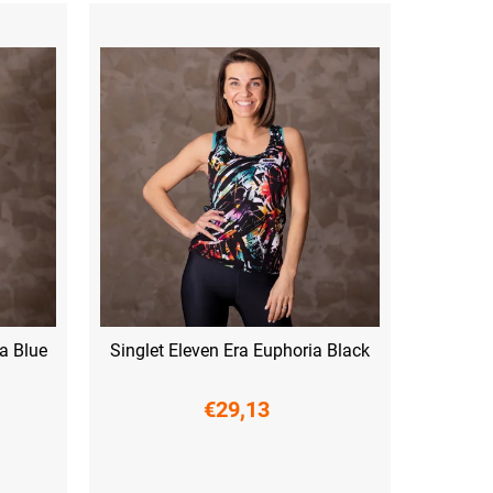
ia Blue
Singlet Eleven Era Euphoria Black
€29,13
XS
S
M
L
XL
XXL