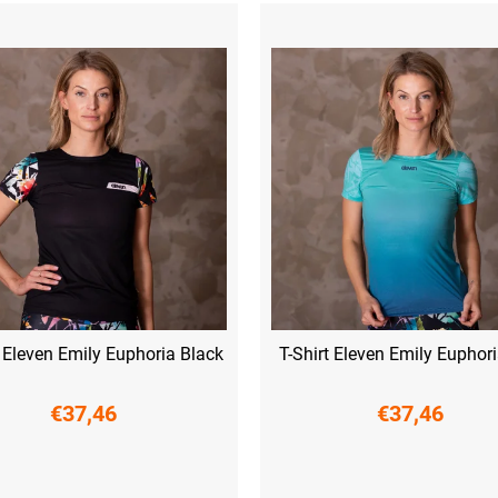
t Eleven Emily Euphoria Black
T-Shirt Eleven Emily Euphor
€37,46
€37,46
L
XL
XXL
S
M
L
XL
XXL