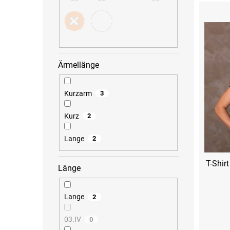
L
u
i
k
s
t
t
s
e
o
d
r
e
t
Ärmellänge
r
i
P
e
r
r
Kurzarm
3
o
u
d
n
Kurz
2
u
g
k
Lange
2
t
e
T-Shir
Länge
Lange
2
S
M
03.IV
0