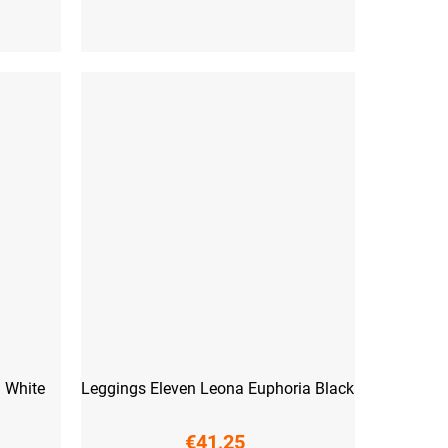
XS
S
M
L
XL
XXL
a White
Leggings Eleven Leona Euphoria Black
€41,25