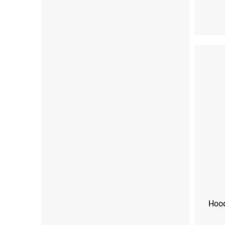
XS
S
Hood