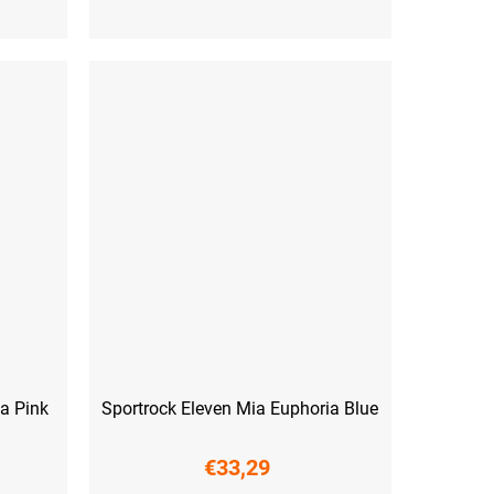
XS
S
M
L
XL
XXL
ia Pink
Sportrock Eleven Mia Euphoria Blue
€33,29