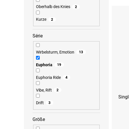
Oberhalb des Knies
2
Kurze
2
Série
Wirbelsturm, Emotion
13
Euphoria
19
Euphoria Ride
4
Vibe, Rift
2
Singl
Drift
3
Größe
XS
S