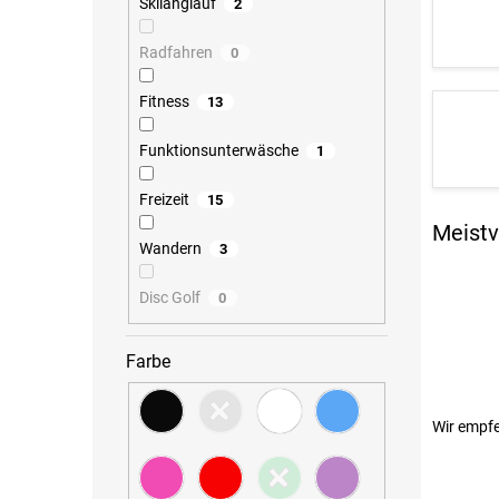
Skilanglauf
2
Radfahren
0
Fitness
13
Funktionsunterwäsche
1
Freizeit
15
Meistv
Wandern
3
Disc Golf
0
Farbe
P
Wir empf
r
o
d