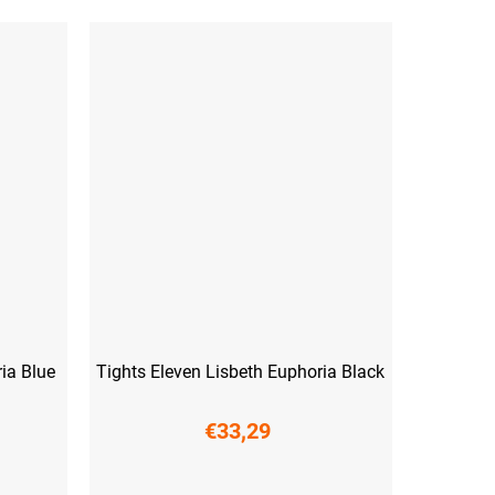
ia Blue
Tights Eleven Lisbeth Euphoria Black
€33,29
XS
S
M
L
XL
XXL