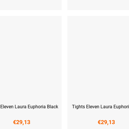
M
L
XL
XXL
XS
S
M
L
XL
XXL
 Eleven Laura Euphoria Black
Tights Eleven Laura Euphor
€29,13
€29,13