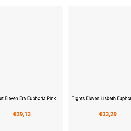
et Eleven Era Euphoria Pink
Tights Eleven Lisbeth Euphor
€29,13
€33,29
M
L
XL
XXL
XS
S
M
L
XL
XXL