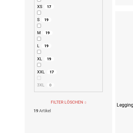
XS
17
S
19
M
19
L
19
XL
19
XXL
17
3XL
0
FILTER LÖSCHEN
Legging
19
Artikel