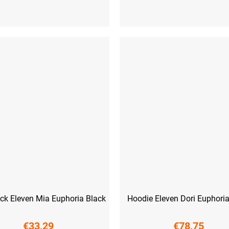
S
M
L
XL
XS
S
M
L
XL
ck Eleven Mia Euphoria Black
Hoodie Eleven Dori Euphori
€33,29
€78,75