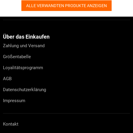
ALLE VERWANDTEN PRODUKTE ANZEIGEN
F
u
ß
z
Über das Einkaufen
e
Zahlung und Versand
i
l
Größentabelle
e
Loyalitätsprogramm
AGB
Datenschutzerklärung
Impressum
Kontakt