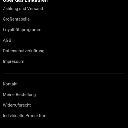
z
e
Zahlung und Versand
i
l
Größentabelle
e
Loyalitätsprogramm
AGB
Datenschutzerklärung
Impressum
Kontakt
Meine Bestellung
Widerrufsrecht
Individuelle Produktion