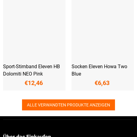
Sport-Stirnband Eleven HB
Socken Eleven Howa Two
Dolomiti NEO Pink
Blue
€12,46
€6,63
ALLE VERWANDTEN PRODUKTE ANZEIGEN
F
u
ß
Über das Einkaufen