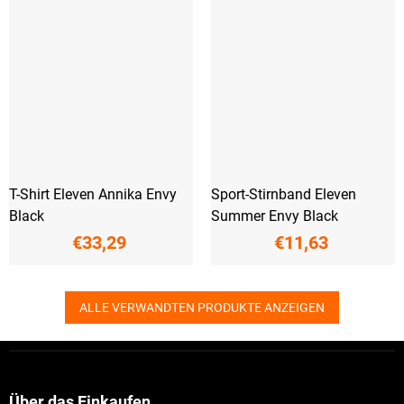
T-Shirt Eleven Annika Envy
Sport-Stirnband Eleven
Black
Summer Envy Black
€33,29
€11,63
ALLE VERWANDTEN PRODUKTE ANZEIGEN
F
u
ß
z
Über das Einkaufen