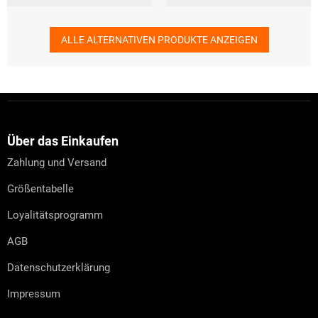
ALLE ALTERNATIVEN PRODUKTE ANZEIGEN
F
u
ß
z
Über das Einkaufen
e
Zahlung und Versand
i
l
Größentabelle
e
Loyalitätsprogramm
AGB
Datenschutzerklärung
Impressum