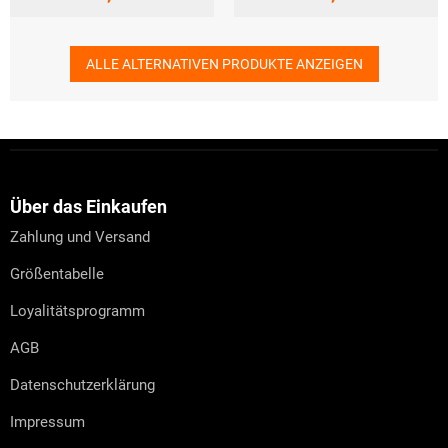
ALLE ALTERNATIVEN PRODUKTE ANZEIGEN
F
u
ß
z
Über das Einkaufen
e
Zahlung und Versand
i
l
Größentabelle
e
Loyalitätsprogramm
AGB
Datenschutzerklärung
Impressum