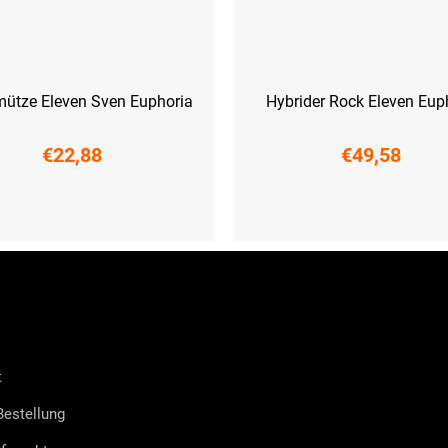
mütze Eleven Sven Euphoria
Hybrider Rock Eleven Eup
€22,88
€49,58
S
M
L
XS
S
M
L
XL
XXL
t
estellung