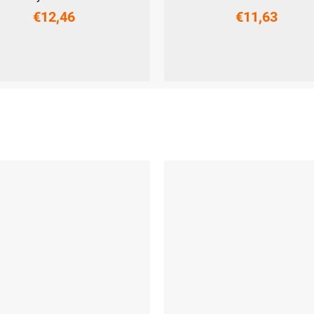
€12,46
€11,63
UNI
Kinder