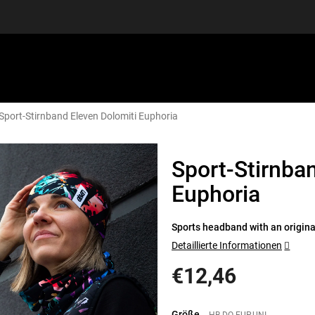
Sport-Stirnband Eleven Dolomiti Euphoria
SPORTAUSRÜSTUNG
GUTSCHEINE
DISCGOLF
S
Sport-Stirnba
Euphoria
Sports headband with an original
Detaillierte Informationen
€12,46
Verkaufspreis:
Größe