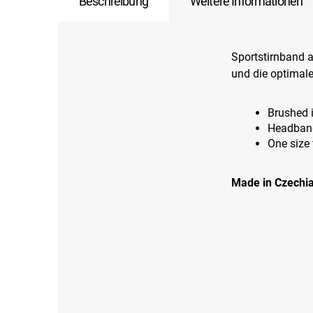
Beschreibung
Weitere Informationen
Sportstirnband a
und die optimale
Brushed i
Headband
One size f
Made in Czechia