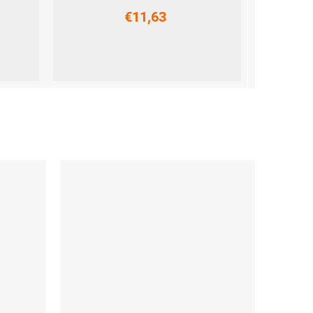
€11,63
UNI