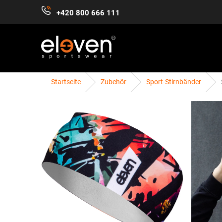
Zum
+420 800 666 111
Inhalt
springen
Startseite
Zubehör
Sport-Stirnbänder
DAMEN
HERREN
KINDER
ZUBEHÖR