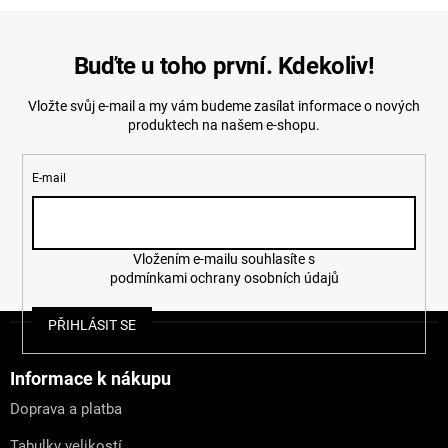
Buďte u toho první. Kdekoliv!
Vložte svůj e-mail a my vám budeme zasílat informace o nových
produktech na našem e-shopu.
E-mail
Vložením e-mailu souhlasíte s
podmínkami ochrany osobních údajů
Z
PŘIHLÁSIT SE
á
p
a
Informace k nákupu
t
Doprava a platba
í
Tabulky velikostí