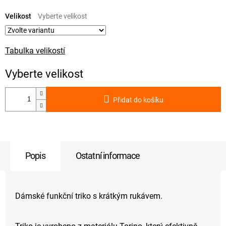
Měrná
cena:
Velikost
Tabulka velikostí
Přidat do košíku
Popis
Ostatní informace
Dámské funkční triko s krátkým rukávem.