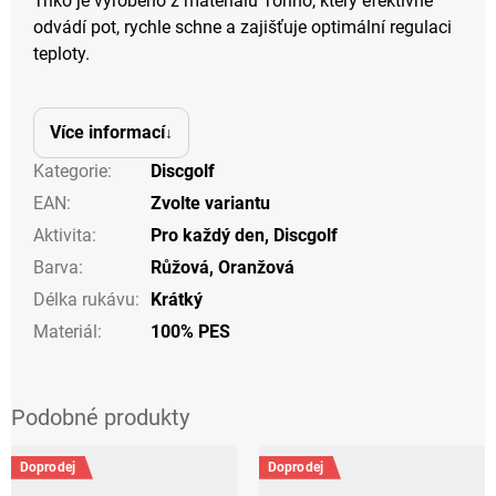
Triko je vyrobeno z materiálu Torino, který efektivně
odvádí pot, rychle schne a zajišťuje optimální regulaci
teploty.
Více informací
Kategorie
:
Discgolf
EAN
:
Zvolte variantu
Aktivita
:
Pro každý den
,
Discgolf
Barva
:
Růžová
,
Oranžová
Délka rukávu
:
Krátký
Materiál
:
100% PES
Doprodej
Doprodej