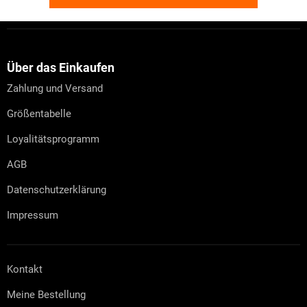
F
u
ß
z
Über das Einkaufen
e
Zahlung und Versand
i
l
Größentabelle
e
Loyalitätsprogramm
AGB
Datenschutzerklärung
Impressum
Kontakt
Meine Bestellung