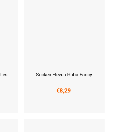
lies
Socken Eleven Huba Fancy
€8,29
(45-47)
S (36-38)
M (39-41)
L (42-44)
XL (45-47)