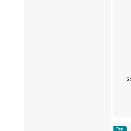
S
S (36-38)
M (39-
Tipp