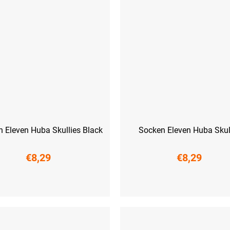
 Eleven Huba Skullies Black
Socken Eleven Huba Skul
€8,29
€8,29
41)
L (42-44)
XL (45-47)
S (36-38)
M (39-41)
L (42-44)
XL 