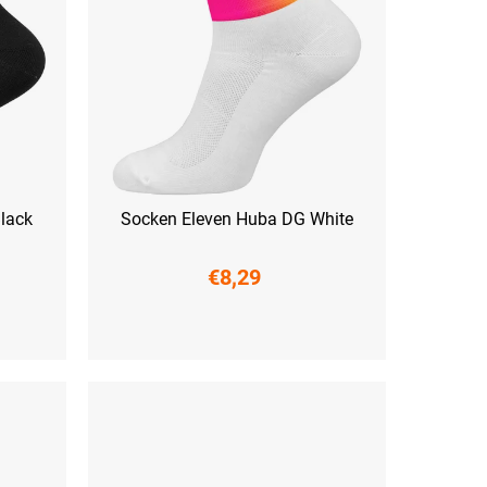
lack
Socken Eleven Huba DG White
€8,29
(45-47)
S (36-38)
M (39-41)
L (42-44)
XL (45-47)