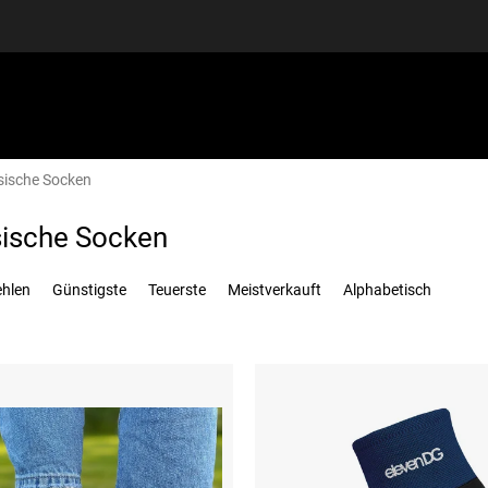
sische Socken
SPORTAUSRÜSTUNG
GUTSCHEINE
DISCGOLF
S
sische Socken
ehlen
Günstigste
Teuerste
Meistverkauft
Alphabetisch