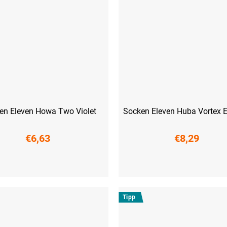
en Eleven Howa Two Violet
Socken Eleven Huba Vortex 
€6,63
€8,29
-38)
M (39-41)
S (36-38)
M (39-41)
L (42-44)
XL 
Tipp