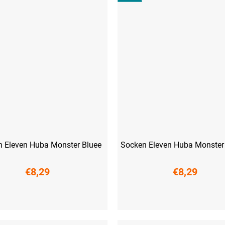
 Eleven Huba Monster Bluee
Socken Eleven Huba Monster
€8,29
€8,29
41)
L (42-44)
XL (45-47)
S (36-38)
M (39-41)
L (42-44)
XL 