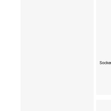
Socken
S (36-38)
M (39-