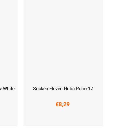
w White
Socken Eleven Huba Retro 17
€8,29
(45-47)
S (36-38)
M (39-41)
L (42-44)
XL (45-47)