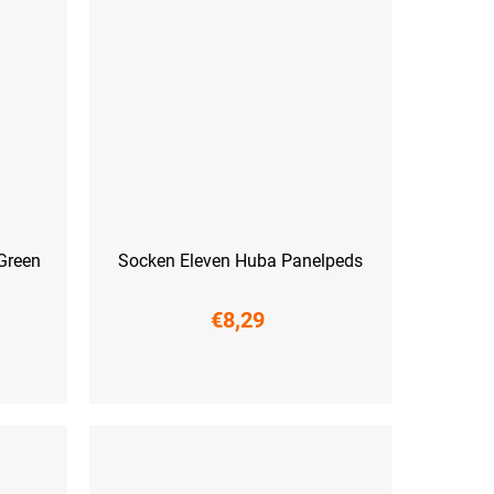
Green
Socken Eleven Huba Panelpeds
€8,29
(42-44)
S (36-38)
M (39-41)
L (42-44)
XL (45-47)