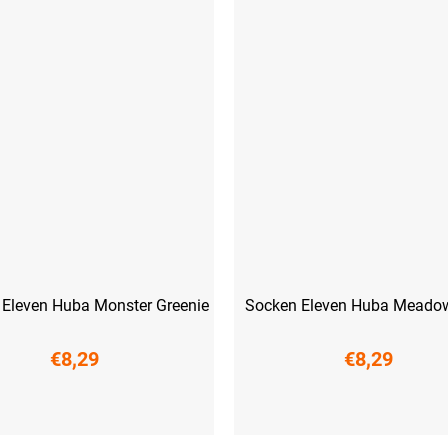
Eleven Huba Monster Greenie
Socken Eleven Huba Meado
€8,29
€8,29
41)
L (42-44)
XL (45-47)
S (36-38)
M (39-41)
L (42-44)
XL 