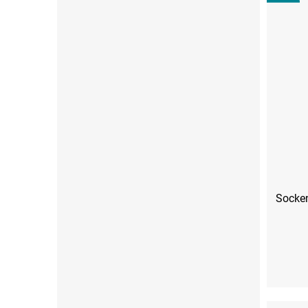
Socken
S (36-38)
M (39-