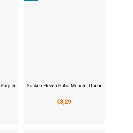
 Purplee
Socken Eleven Huba Monster Darkie
€8,29
(45-47)
S (36-38)
M (39-41)
L (42-44)
XL (45-47)