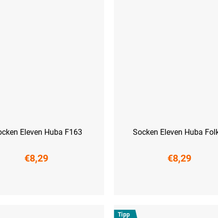
ocken Eleven Huba F163
Socken Eleven Huba Folk
€8,29
€8,29
41)
L (42-44)
XL (45-47)
S (36-38)
M (39-41)
L (42-44)
XL 
Tipp