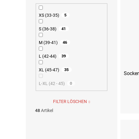
XS (33-35)
5
S (36-38)
41
M (39-41)
46
L (42-44)
39
XL (45-47)
35
Socken
L-XL (42 - 45)
0
FILTER LÖSCHEN
S (36-38)
48
Artikel