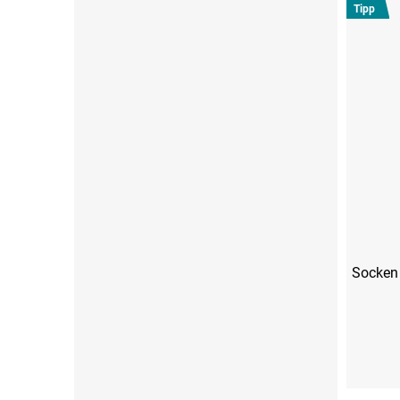
Tipp
Socken 
S (36-38)
M (39-