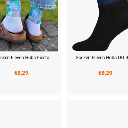
cken Eleven Huba Fiesta
Socken Eleven Huba DG B
€8,29
€8,29
41)
L (42-44)
XL (45-47)
S (36-38)
M (39-41)
L (42-44)
XL 