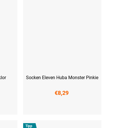
lor
Socken Eleven Huba Monster Pinkie
€8,29
(45-47)
S (36-38)
M (39-41)
L (42-44)
XL (45-47)
Tipp