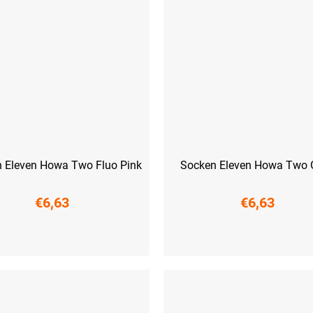
 Eleven Howa Two Fluo Pink
Socken Eleven Howa Two 
€6,63
€6,63
M (39-41)
L (42-44)
XS (33-35)
S (36-38)
M (39-41)
L 