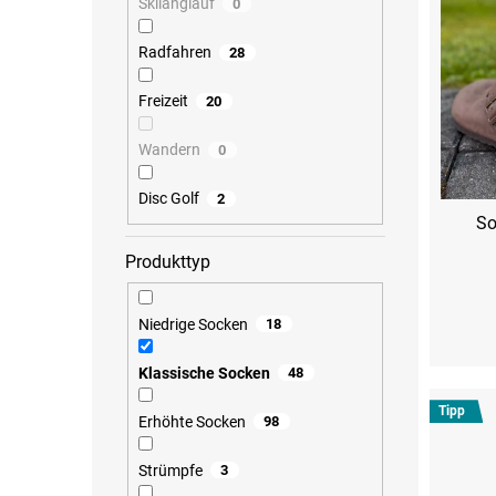
e
t
Skilanglauf
0
r
i
P
e
Radfahren
28
r
r
o
u
Freizeit
20
d
n
u
g
Wandern
0
k
t
Disc Golf
2
e
So
Produkttyp
Niedrige Socken
18
S (36-38)
M (39-
Klassische Socken
48
Tipp
Erhöhte Socken
98
Strümpfe
3