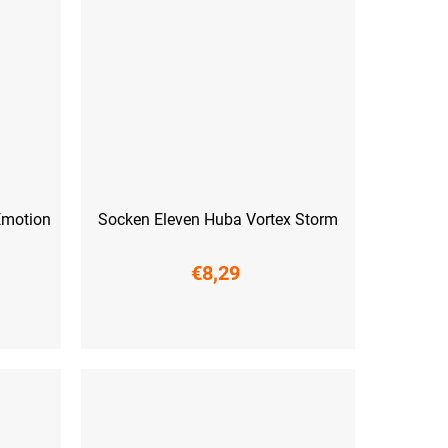
Emotion
Socken Eleven Huba Vortex Storm
€8,29
(45-47)
S (36-38)
M (39-41)
L (42-44)
XL (45-47)