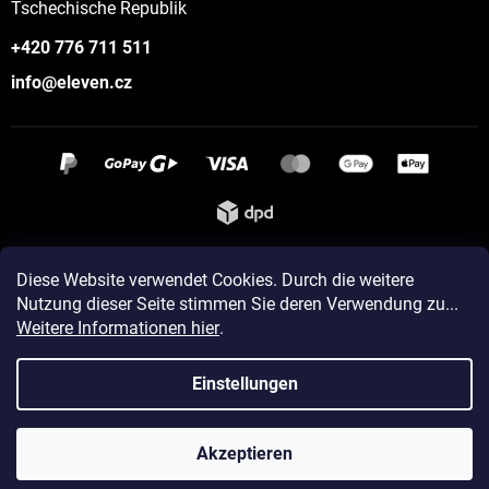
Tschechische Republik
+420 776 711 511
info@eleven.cz
Instagram
Diese Website verwendet Cookies. Durch die weitere
Nutzung dieser Seite stimmen Sie deren Verwendung zu...
Weitere Informationen hier
.
Erstellt von Shoptet
Einstellungen
Copyright 2026
ELEVEN sportswear
. Alle Rechte vorbehalten.
Akzeptieren
Cookie-Einstellungen ändern