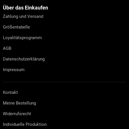
ß
z
Über das Einkaufen
e
Zahlung und Versand
i
l
Größentabelle
e
Loyalitätsprogramm
AGB
Datenschutzerklärung
Impressum
Kontakt
Meine Bestellung
Widerrufsrecht
Individuelle Produktion