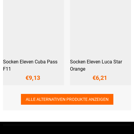
Socken Eleven Cuba Pass
Socken Eleven Luca Star
F11
Orange
€9,13
€6,21
ALLE ALTERNATIVEN PRODUKTE ANZEIGEN
F
u