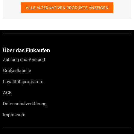
ALLE ALTERNATIVEN PRODUKTE ANZEIGEN
F
u
ß
z
Über das Einkaufen
e
Zahlung und Versand
i
l
Größentabelle
e
Loyalitätsprogramm
AGB
Datenschutzerklärung
Impressum