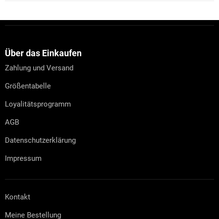
F
u
ß
z
Über das Einkaufen
e
Zahlung und Versand
i
l
Größentabelle
e
Loyalitätsprogramm
AGB
Datenschutzerklärung
Impressum
Kontakt
Meine Bestellung