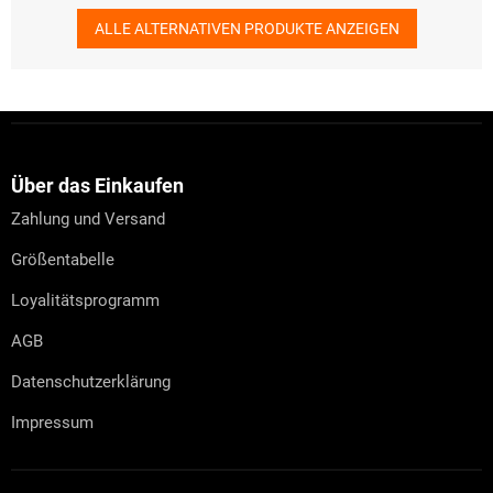
ALLE ALTERNATIVEN PRODUKTE ANZEIGEN
F
u
ß
z
Über das Einkaufen
e
Zahlung und Versand
i
l
Größentabelle
e
Loyalitätsprogramm
AGB
Datenschutzerklärung
Impressum