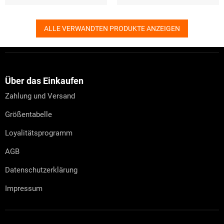
ALLE VERWANDTEN PRODUKTE ANZEIGEN
F
u
ß
z
Über das Einkaufen
e
Zahlung und Versand
i
l
Größentabelle
e
Loyalitätsprogramm
AGB
Datenschutzerklärung
Impressum