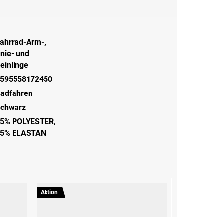
ahrrad-Arm-,
nie- und
einlinge
595558172450
adfahren
chwarz
5% POLYESTER,
15% ELASTAN
Aktion