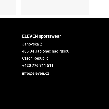
XS
S
L
XL
XXL
ELEVEN sportswear
Janovská 2
466 04 Jablonec nad Nisou
Czech Republic
+420 776 711 511
info@eleven.cz