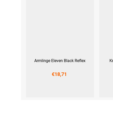
Armlinge Eleven Black Reflex
K
€18,71
S
M
L
XL