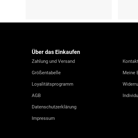
S
M
XS
S
M
F
u
ß
z
e
Über das Einkaufen
i
l
Zahlung und Versand
Kontak
e
Größentabelle
Meine B
Loyalitätsprogramm
Widerru
AGB
Individ
Datenschutzerklärung
Impressum