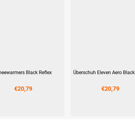
neewarmers Black Reflex
Überschuh Eleven Aero Black
€20,79
€20,79
S
M
L
XXL
S-M
L-XL