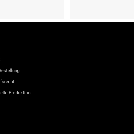
L
XL
XXL
3XL
XS
S
M
L
XL
XXL
t
estellung
fsrecht
uelle Produktion