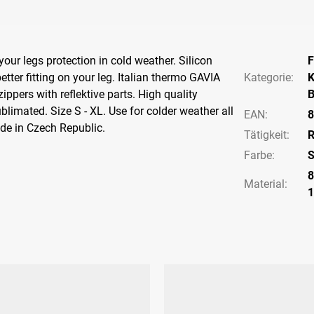
our legs protection in cold weather. Silicon
F
etter fitting on your leg. Italian thermo GAVIA
Kategorie
:
K
ippers with reflektive parts. High quality
B
blimated. Size S - XL. Use for colder weather all
EAN
:
8
de in Czech Republic.
Tätigkeit
:
R
Farbe
:
S
8
Material: