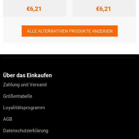
€6,21
€6,21
ALLE ALTERNATIVEN PRODUKTE ANZEIGEN
F
u
ß
z
Über das Einkaufen
e
Zahlung und Versand
i
l
Größentabelle
e
Loyalitätsprogramm
AGB
Datenschutzerklärung