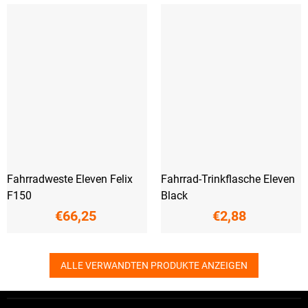
Fahrradweste Eleven Felix
Fahrrad-Trinkflasche Eleven
F150
Black
€66,25
€2,88
ALLE VERWANDTEN PRODUKTE ANZEIGEN
F