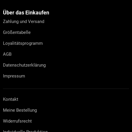
u
ß
z
Über das Einkaufen
e
Zahlung und Versand
i
l
Größentabelle
e
Loyalitätsprogramm
AGB
Datenschutzerklärung
Impressum
Kontakt
Meine Bestellung
Widerrufsrecht
Individuelle Produktion