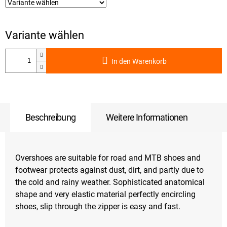
In den Warenkorb
Beschreibung
Weitere Informationen
Overshoes
are
suitable for
road and
MTB
shoes
and
footwear
protects
against dust
, dirt
, and
partly due to
the cold
and
rainy
weather.
Sophisticated
anatomical
shape
and
very
elastic
material perfectly
encircling
shoes
,
slip
through the zipper
is
easy
and fast.