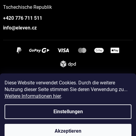
Tschechische Republik
+420 776 711 511
info@eleven.cz
Instagram
Diese Website verwendet Cookies. Durch die weitere
Nutzung dieser Seite stimmen Sie deren Verwendung zu...
Weitere Informationen hier
.
Erstellt von Shoptet
Einstellungen
Copyright 2026
ELEVEN sportswear
. Alle Rechte vorbehalten.
Akzeptieren
Cookie-Einstellungen ändern