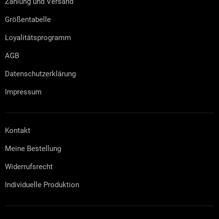
Zahlung und Versand
i
l
Größentabelle
e
Loyalitätsprogramm
AGB
Datenschutzerklärung
Impressum
Kontakt
Meine Bestellung
Widerrufsrecht
Individuelle Produktion