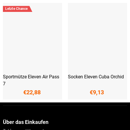
Letzte Chance
Sportmütze Eleven Air Pass
Socken Eleven Cuba Orchid
7
€22,88
€9,13
F
u
ß
z
Über das Einkaufen
e