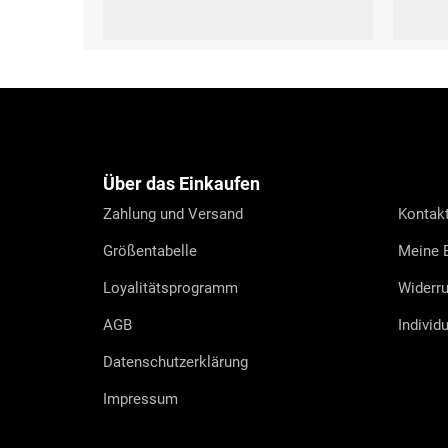
XS
S
XS
F
u
ß
z
e
Über das Einkaufen
i
l
Zahlung und Versand
Kontak
e
Größentabelle
Meine B
Loyalitätsprogramm
Widerru
AGB
Individ
Datenschutzerklärung
Impressum