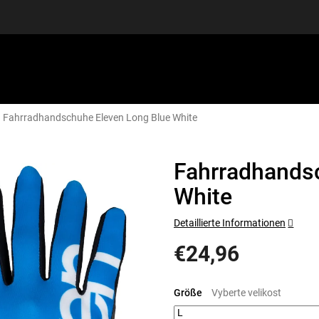
Fahrradhandschuhe Eleven Long Blue White
SPORTAUSRÜSTUNG
GUTSCHEINE
DISCGOLF
S
Fahrradhands
White
Detaillierte Informationen
€24,96
Verkaufspreis:
Größe