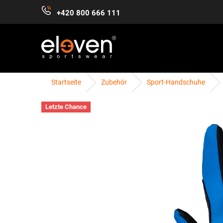
Zum
+420 800 666 111
Inhalt
springen
Startseite
Zubehör
Sport-Handschuhe
DAMEN
HERREN
KINDER
ZUBEHÖR
Letzte Chance