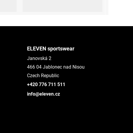
XS
S
XXL
ELEVEN sportswear
Janovská 2
466 04 Jablonec nad Nisou
Czech Republic
+420 776 711 511
info@eleven.cz