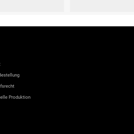
S
L
XXL
XS
S
M
L
XL
XXL
t
estellung
fsrecht
uelle Produktion