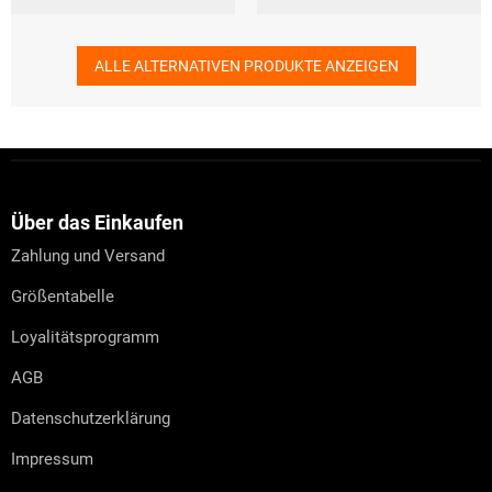
ALLE ALTERNATIVEN PRODUKTE ANZEIGEN
F
u
ß
z
Über das Einkaufen
e
Zahlung und Versand
i
l
Größentabelle
e
Loyalitätsprogramm
AGB
Datenschutzerklärung
Impressum